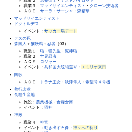
職業２：
名整備士
・
テストパイロット
職業３：
マッドサイエンティスト
・
クローン技術者
ＡＣＥ：
サーラ・サーシャ
・
森精華
マッドサイエンティスト
ドクトルデス
イベント：
サッカー場デート
デスの死
森国人
＋
猫妖精
＋
忍者
（03）
職業１：
猫
・
猫先生
・
泥棒猫
職業２：
世界忍者
ＡＣＥ：
ロジャー
イベント：
共和国大統領選挙
・
エミリオ来日
国歌
ＡＣＥ：
トラナ王女
・
秋津隼人
・
希望号４号機
善行忠孝
食糧生産地
施設：
農業機械
・
食糧倉庫
イベント：
猫神
神殿
職業４：
神官
イベント：
動き出す石像
・
神々への祈り