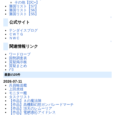
その他【DC+】
藩国リスト【S7】
藩国リスト【S6】
藩国リスト【S5】
↑
公式サイト
テンダイスブログ
ＣＷＴＧ
ＮＷＣ
↑
関連情報リンク
ワードローブ
国勢調査表
質疑掲示板
質疑まとめ
i^3
最新の20件
2026-07-11
兵員輸送艦
上田虎雄
モニター艦
タスクリスト
【作品】Ａの魔法陣
【作品】高機動幻想ガンパレードマーチ
【作品】頂天のレムーリア
【作品】電網適応アイドレス