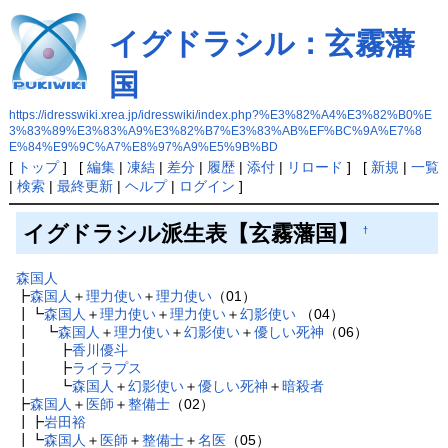
イグドラシル：玄霧藩
国
https://idresswiki.xrea.jp/idresswiki/index.php?%E3%82%A4%E3%82%B0%E
3%83%89%E3%83%A9%E3%82%B7%E3%83%AB%EF%BC%9A%E7%8
E%84%E9%9C%A7%E8%97%A9%E5%9B%BD
[
トップ
] [
編集
|
凍結
|
差分
|
履歴
|
添付
|
リロード
] [
新規
|
一覧
|
検索
|
最終更新
|
ヘルプ
|
ログイン
]
イグドラシル派生表【玄霧藩国】
†
森国人
┣
森国人
＋
理力使い
＋
理力使い
（01）
┃┗
森国人
＋
理力使い
＋
理力使い
＋
幻影使い
（04）
┃ ┗
森国人
＋
理力使い
＋
幻影使い
＋
優しい死神
（06）
┃ ┣
香川優斗
┃ ┣
ライラプス
┃ ┗
森国人
＋
幻影使い
＋
優しい死神
＋
暗殺者
┣
森国人
＋
医師
＋
整備士
（02）
┃┣
岩田裕
┃┗
森国人
＋
医師
＋
整備士
＋
名医
（05）