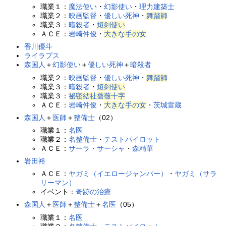
職業１：
魔法使い
・
幻影使い
・
理力建築士
職業２：
映画監督
・
優しい死神
・
舞踏師
職業３：
暗殺者
・
短剣使い
ＡＣＥ：
岩崎仲俊
・
大きな手の女
香川優斗
ライラプス
森国人
＋
幻影使い
＋
優しい死神
＋
暗殺者
職業２：
映画監督
・
優しい死神
・
舞踏師
職業３：
暗殺者
・
短剣使い
職業３：
祕密結社薔薇十字
ＡＣＥ：
岩崎仲俊
・
大きな手の女
・
茨城雷蔵
森国人
＋
医師
＋
整備士
（02）
職業１：
名医
職業２：
名整備士
・
テストパイロット
ＡＣＥ：
サーラ・サーシャ
・
森精華
岩田裕
ＡＣＥ：
ヤガミ（イエロージャンパー）
・
ヤガミ（サラ
リーマン）
イベント：
奇跡の治療
森国人
＋
医師
＋
整備士
＋
名医
（05）
職業１：
名医