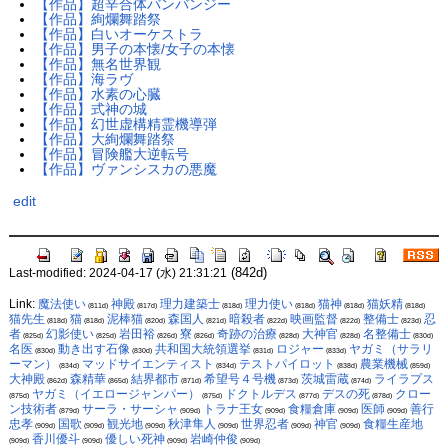
【作品】超辛合体バンバンジー
【作品】絢爛舞踏祭
【作品】白いオーケストラ
【作品】男子の本懐/女子の本懐
【作品】無名世界観
【作品】海ラヴ
【作品】水素の心臓
【作品】式神の城
【作品】幻世虚構精霊機導弾
【作品】大絢爛舞踏祭
【作品】冒険艦大逆転号
【作品】ヴァンシスカの悪魔
edit
(842d)
Last-modified: 2024-04-17 (水) 21:31:21
Link:
魔法使い
神殿
理力建築士
理力使い
猫神
猫妖精
(811d)
(817d)
(818d)
(818d)
(818d)
(818d)
猫先生
猫
泥棒猫
森国人
暗殺者
映画監督
整備士
忍
(818d)
(818d)
(820d)
(821d)
(822d)
(822d)
(823d)
者
幻影使い
岩田裕
寮
奇跡の治療
大神官
名整備士
(825d)
(825d)
(826d)
(826d)
(828d)
(828d)
(830d)
名医
動き出す石像
共和国大統領選挙
ロジャー
ヤガミ（サラリ
(830d)
(830d)
(831d)
(833d)
ーマン）
マッドサイエンティスト
テストパイロット
農業機械
(834d)
(834d)
(838d)
(859d)
大神殿
森精華
結界都市
希望号４号機
茨城雷蔵
ライラプス
(862d)
(865d)
(871d)
(873d)
(874d)
ヤガミ（イエロージャンパー）
ドクトルデス
デスの死
クロー
(875d)
(875d)
(877d)
(878d)
ン技術者
サーラ・サーシャ
トラナ王女
食糧倉庫
医師
善行
(879d)
(909d)
(909d)
(909d)
(909d)
忠孝
国歌
観光地
秋津隼人
世界忍者
神官
食糧生産地
(909d)
(909d)
(909d)
(909d)
(909d)
(909d)
香川優斗
優しい死神
岩崎仲俊
(909d)
(909d)
(909d)
(909d)