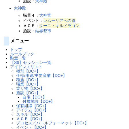
施設：
大神殿
大神殿
職業４：
大神官
イベント：
レムーリアへの道
ＡＣＥ：
ターニ・キルドラゴン
施設：
結界都市
メニュー
トップ
ルールブック
勲章一覧
【S6】セッション一覧
アイドレスリスト
種別【DC+】
仕様/用途/主要産業【DC+】
種族【DC+】
職業【DC+】
乗り物【DC+】
施設【DC+】
自宅【DC+】
付属施設【DC+】
保有組織【DC+】
アイテム【DC+】
スキル【DC+】
ＡＣＥ【DC+】
プロセス／バトルフォーマット【DC+】
イベント【DC+】