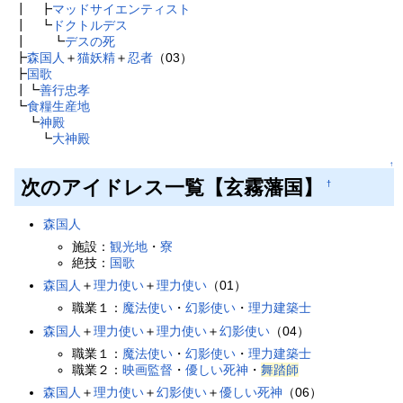
┃ ┣
マッドサイエンティスト
┃ ┗
ドクトルデス
┃ ┗
デスの死
┣
森国人
＋
猫妖精
＋
忍者
（03）
┣
国歌
┃┗
善行忠孝
┗
食糧生産地
┗
神殿
┗
大神殿
↑
次のアイドレス一覧【玄霧藩国】
†
森国人
施設：
観光地
・
寮
絶技：
国歌
森国人
＋
理力使い
＋
理力使い
（01）
職業１：
魔法使い
・
幻影使い
・
理力建築士
森国人
＋
理力使い
＋
理力使い
＋
幻影使い
（04）
職業１：
魔法使い
・
幻影使い
・
理力建築士
職業２：
映画監督
・
優しい死神
・
舞踏師
森国人
＋
理力使い
＋
幻影使い
＋
優しい死神
（06）