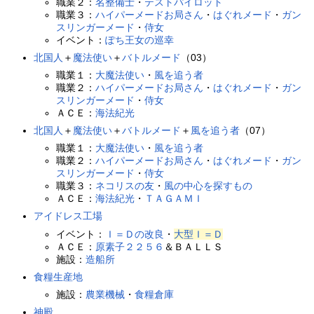
職業２：
名整備士
・
テストパイロット
職業３：
ハイパーメードお局さん
・
はぐれメード
・
ガン
スリンガーメード
・
侍女
イベント：
ぽち王女の巡幸
北国人
＋
魔法使い
＋
バトルメード
（03）
職業１：
大魔法使い
・
風を追う者
職業２：
ハイパーメードお局さん
・
はぐれメード
・
ガン
スリンガーメード
・
侍女
ＡＣＥ：
海法紀光
北国人
＋
魔法使い
＋
バトルメード
＋
風を追う者
（07）
職業１：
大魔法使い
・
風を追う者
職業２：
ハイパーメードお局さん
・
はぐれメード
・
ガン
スリンガーメード
・
侍女
職業３：
ネコリスの友
・
風の中心を探すもの
ＡＣＥ：
海法紀光
・
ＴＡＧＡＭＩ
アイドレス工場
イベント：
Ｉ＝Ｄの改良
・
大型Ｉ＝Ｄ
ＡＣＥ：
原素子２２５６
＆ＢＡＬＬＳ
施設：
造船所
食糧生産地
施設：
農業機械
・
食糧倉庫
神殿