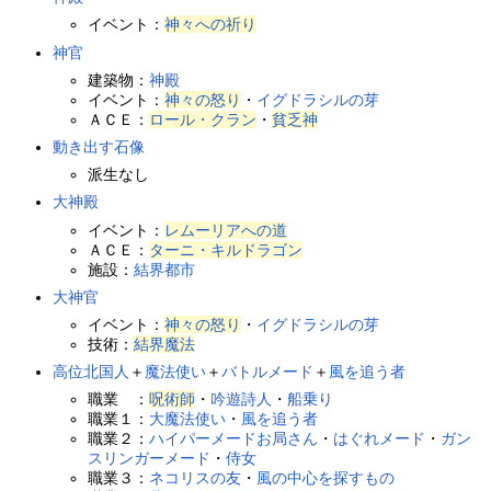
イベント：
神々への祈り
神官
建築物：
神殿
イベント：
神々の怒り
・
イグドラシルの芽
ＡＣＥ：
ロール・クラン
・
貧乏神
動き出す石像
派生なし
大神殿
イベント：
レムーリアへの道
ＡＣＥ：
ターニ・キルドラゴン
施設：
結界都市
大神官
イベント：
神々の怒り
・
イグドラシルの芽
技術：
結界魔法
高位北国人
＋
魔法使い
＋
バトルメード
＋
風を追う者
職業 ：
呪術師
・
吟遊詩人
・
船乗り
職業１：
大魔法使い
・
風を追う者
職業２：
ハイパーメードお局さん
・
はぐれメード
・
ガン
スリンガーメード
・
侍女
職業３：
ネコリスの友
・
風の中心を探すもの