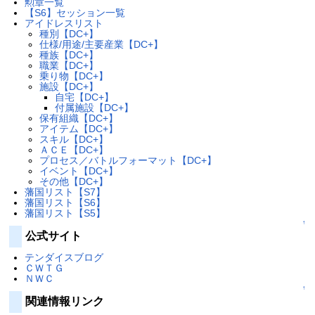
勲章一覧
【S6】セッション一覧
アイドレスリスト
種別【DC+】
仕様/用途/主要産業【DC+】
種族【DC+】
職業【DC+】
乗り物【DC+】
施設【DC+】
自宅【DC+】
付属施設【DC+】
保有組織【DC+】
アイテム【DC+】
スキル【DC+】
ＡＣＥ【DC+】
プロセス／バトルフォーマット【DC+】
イベント【DC+】
その他【DC+】
藩国リスト【S7】
藩国リスト【S6】
藩国リスト【S5】
↑
公式サイト
テンダイスブログ
ＣＷＴＧ
ＮＷＣ
↑
関連情報リンク