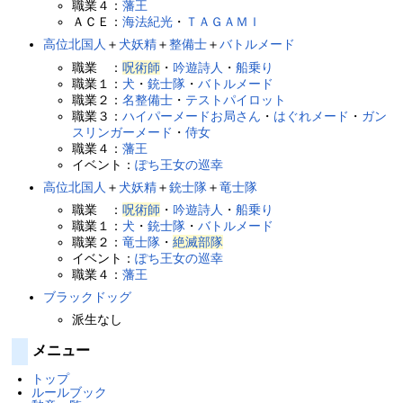
職業４：
藩王
ＡＣＥ：
海法紀光
・
ＴＡＧＡＭＩ
高位北国人
＋
犬妖精
＋
整備士
＋
バトルメード
職業 ：
呪術師
・
吟遊詩人
・
船乗り
職業１：
犬
・
銃士隊
・
バトルメード
職業２：
名整備士
・
テストパイロット
職業３：
ハイパーメードお局さん
・
はぐれメード
・
ガン
スリンガーメード
・
侍女
職業４：
藩王
イベント：
ぽち王女の巡幸
高位北国人
＋
犬妖精
＋
銃士隊
＋
竜士隊
職業 ：
呪術師
・
吟遊詩人
・
船乗り
職業１：
犬
・
銃士隊
・
バトルメード
職業２：
竜士隊
・
絶滅部隊
イベント：
ぽち王女の巡幸
職業４：
藩王
ブラックドッグ
派生なし
メニュー
トップ
ルールブック