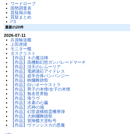
ワードローブ
国勢調査表
質疑掲示板
質疑まとめ
i^3
最新の20件
2026-07-11
兵員輸送艦
上田虎雄
モニター艦
タスクリスト
【作品】Ａの魔法陣
【作品】高機動幻想ガンパレードマーチ
【作品】頂天のレムーリア
【作品】電網適応アイドレス
【作品】超辛合体バンバンジー
【作品】絢爛舞踏祭
【作品】白いオーケストラ
【作品】男子の本懐/女子の本懐
【作品】無名世界観
【作品】海ラヴ
【作品】水素の心臓
【作品】式神の城
【作品】幻世虚構精霊機導弾
【作品】大絢爛舞踏祭
【作品】冒険艦大逆転号
【作品】ヴァンシスカの悪魔