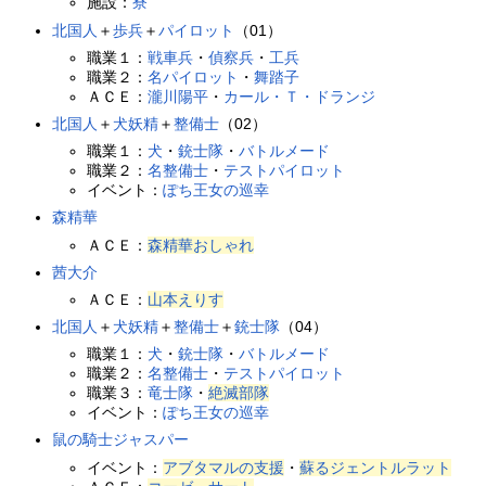
施設：
寮
北国人
＋
歩兵
＋
パイロット
（01）
職業１：
戦車兵
・
偵察兵
・
工兵
職業２：
名パイロット
・
舞踏子
ＡＣＥ：
瀧川陽平
・
カール・Ｔ・ドランジ
北国人
＋
犬妖精
＋
整備士
（02）
職業１：
犬
・
銃士隊
・
バトルメード
職業２：
名整備士
・
テストパイロット
イベント：
ぽち王女の巡幸
森精華
ＡＣＥ：
森精華おしゃれ
茜大介
ＡＣＥ：
山本えりす
北国人
＋
犬妖精
＋
整備士
＋
銃士隊
（04）
職業１：
犬
・
銃士隊
・
バトルメード
職業２：
名整備士
・
テストパイロット
職業３：
竜士隊
・
絶滅部隊
イベント：
ぽち王女の巡幸
鼠の騎士ジャスパー
イベント：
アブタマルの支援
・
蘇るジェントルラット