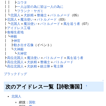
┃┃ ┣
ユウタ
┃┃ ┣
一人は皆の為に皆は一人の為に
┃┃ ┗
フランク・ヤガミ
┃┗
北国人
＋
犬妖精
＋
整備士
＋
バトルメード
（05）
┣
北国人
＋
魔法使い
＋
バトルメード
（03）
┃┗
北国人
＋
魔法使い
＋
バトルメード
＋
風を追う者
（07）
┣
アイドレス工場
┣
食糧生産地
┃┗
神殿
┃ ┣
神官
┃ ┣
動き出す石像
（イベント）
┃ ┗
大神殿
┃ ┗
大神官
┣
高位北国人
＋
魔法使い
＋
バトルメード
＋
風を追う者
┣
高位北国人
＋
犬妖精
＋
整備士
＋
バトルメード
┗
高位北国人
＋
犬妖精
＋
銃士隊
＋
竜士隊
ブラックドッグ
↑
次のアイドレス一覧【詩歌藩国】
†
北国人
絶技：
国歌