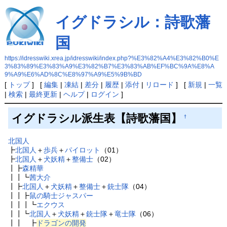
イグドラシル：詩歌藩
国
https://idresswiki.xrea.jp/idresswiki/index.php?%E3%82%A4%E3%82%B0%E
3%83%89%E3%83%A9%E3%82%B7%E3%83%AB%EF%BC%9A%E8%A
9%A9%E6%AD%8C%E8%97%A9%E5%9B%BD
[
トップ
] [
編集
|
凍結
|
差分
|
履歴
|
添付
|
リロード
] [
新規
|
一覧
|
検索
|
最終更新
|
ヘルプ
|
ログイン
]
イグドラシル派生表【詩歌藩国】
†
北国人
┣
北国人
＋
歩兵
＋
パイロット
（01）
┣
北国人
＋
犬妖精
＋
整備士
（02）
┃┣
森精華
┃┃┗
茜大介
┃┣
北国人
＋
犬妖精
＋
整備士
＋
銃士隊
（04）
┃┃┣
鼠の騎士ジャスパー
┃┃┃┗
エクウス
┃┃┗
北国人
＋
犬妖精
＋
銃士隊
＋
竜士隊
（06）
┃┃ ┣
ドラゴンの開発