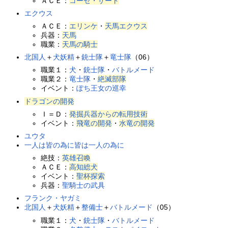
ＡＣＥ：
コーゼ・サート
エクウス
ＡＣＥ：
エリンケ
・
天馬エクウス
兵器：
天馬
職業：
天馬の騎士
北国人
＋
犬妖精
＋
銃士隊
＋
竜士隊
（06）
職業１：
犬
・
銃士隊
・
バトルメード
職業２：
竜士隊
・
絶滅部隊
イベント：
ぽち王女の巡幸
ドラゴンの開発
Ｉ＝Ｄ：
発掘兵器からの転用技術
イベント：
飛竜の開発
・
水竜の開発
ユウタ
一人は皆の為に皆は一人の為に
絶技：
英雄召喚
ＡＣＥ：
高知総犬
イベント：
聖杯探索
兵器：
聖騎士の武具
フランク・ヤガミ
北国人
＋
犬妖精
＋
整備士
＋
バトルメード
（05）
職業１：
犬
・
銃士隊
・
バトルメード