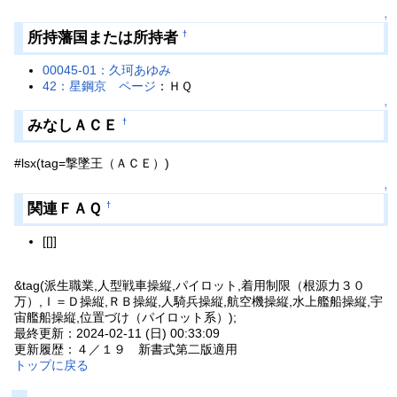
↑
所持藩国または所持者
†
00045-01：久珂あゆみ
42：星鋼京
ページ
：ＨＱ
↑
みなしＡＣＥ
†
#lsx(tag=撃墜王（ＡＣＥ）)
↑
関連ＦＡＱ
†
[[]]
&tag(派生職業,人型戦車操縦,パイロット,着用制限（根源力３０
万）,Ｉ＝Ｄ操縦,ＲＢ操縦,人騎兵操縦,航空機操縦,水上艦船操縦,宇
宙艦船操縦,位置づけ（パイロット系）);
最終更新：2024-02-11 (日) 00:33:09
更新履歴：４／１９ 新書式第二版適用
トップに戻る