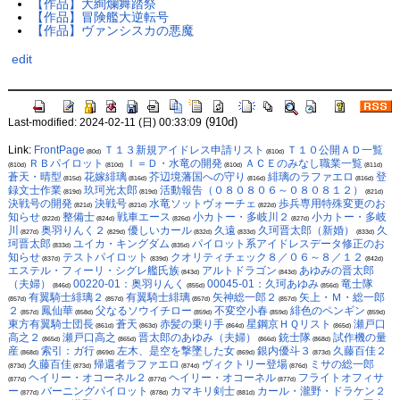
【作品】大絢爛舞踏祭
【作品】冒険艦大逆転号
【作品】ヴァンシスカの悪魔
edit
(910d)
Last-modified: 2024-02-11 (日) 00:33:09
Link:
FrontPage
Ｔ１３新規アイドレス申請リスト
Ｔ１０公開ＡＤ一覧
(80d)
(810d)
ＲＢパイロット
Ｉ＝Ｄ・水竜の開発
ＡＣＥのみなし職業一覧
(810d)
(810d)
(810d)
(811d)
蒼天・晴型
花嫁緋璃
芥辺境藩国への守り
緋璃のラファエロ
登
(815d)
(816d)
(816d)
(816d)
録文士作業
玖珂光太郎
活動報告（０８０８０６～０８０８１２）
(819d)
(819d)
(821d)
決戦号の開発
決戦号
水竜ソットヴォーチェ
歩兵専用特殊変更のお
(821d)
(821d)
(822d)
知らせ
整備士
戦車エース
小カトー・多岐川２
小カトー・多岐
(822d)
(824d)
(826d)
(827d)
川
奥羽りんく２
優しいカール
久遠
久珂晋太郎（新婚）
久
(827d)
(829d)
(832d)
(833d)
(833d)
珂晋太郎
ユイカ・キングダム
パイロット系アイドレスデータ修正のお
(833d)
(835d)
知らせ
テストパイロット
クオリティチェック８／０６～８／１２
(837d)
(839d)
(842d)
エステル・フィーリ・シグレ艦氏族
アルトドラゴン
あゆみの晋太郎
(843d)
(843d)
（夫婦）
00220-01：奥羽りんく
00045-01：久珂あゆみ
竜士隊
(846d)
(855d)
(856d)
有翼騎士緋璃２
有翼騎士緋璃
矢神総一郎２
矢上・Ｍ・総一郎
(857d)
(857d)
(857d)
(857d)
２
鳳仙華
父なるソウイチロー
不変空小春
緋色のペンギン
(857d)
(858d)
(859d)
(859d)
(859d)
東方有翼騎士団長
蒼天
赤髪の乗り手
星鋼京ＨＱリスト
瀬戸口
(861d)
(863d)
(864d)
(865d)
高之２
瀬戸口高之
晋太郎のあゆみ（夫婦）
銃士隊
試作機の量
(865d)
(865d)
(866d)
(868d)
産
索引：ガ行
左木、是空を撃墜した女
銀内優斗３
久藤百佳２
(868d)
(869d)
(869d)
(873d)
久藤百佳
帰還者ラファエロ
ヴィクトリー登場
ミサの総一郎
(873d)
(873d)
(874d)
(876d)
ヘイリー・オコーネル２
ヘイリー・オコーネル
フライトオフィサ
(877d)
(877d)
(877d)
ー
バーニングパイロット
カマキリ剣士
カール・瀧野・ドラケン２
(877d)
(878d)
(881d)