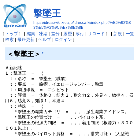
撃墜王
https://idresswiki.xrea.jp/idresswiki/index.php?%E6%92%8
3%E5%A2%9C%E7%8E%8B
[
トップ
] [
編集
|
凍結
|
差分
|
履歴
|
添付
|
リロード
] [
新規
|
一覧
|
検索
|
最終更新
|
ヘルプ
|
ログイン
]
＜撃墜王＞
†
＃新記述
Ｌ：撃墜王 ＝ ｛
ｔ：名称 ＝ 撃墜王（職業）
ｔ：要点 ＝ 略帽，イエロージャンパー，勲章
ｔ：周辺環境 ＝ コクピット
ｔ：評価 ＝ 体格０，筋力２，耐久力２，外見４，敏捷４，器
用６，感覚８，知識１，幸運４
ｔ：特殊 ＝ ｛
＊撃墜王の職業カテゴリ ＝ ，，，派生職業アイドレス。
＊撃墜王の位置づけ ＝ ，，，パイロット系。
＊撃墜王の根源力制限 ＝ ，，，着用制限（根源力：３００
００１以上）。
＊撃墜王のパイロット資格 ＝ ，，，搭乗可能（｛人型戦