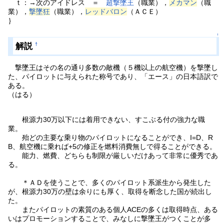
ｔ：→次のアイドレス ＝
超撃墜王
（職業），
メカマン
（職
業），
撃墜狂
（職業），
レッドバロン
（ＡＣＥ）
｝
↑
解説
†
撃墜王はその名の通り多数の敵機（５機以上の航空機）を撃墜し
た、パイロットに与えられた称号であり、「エース」の日本語訳で
ある。
（はる）
根源力30万以下には着用できない、すこぶる付の強力な職
業。
殆どの主要な乗り物のパイロットになることができ、I=D、R
B、航空機に乗れば+5の修正を燃料消費無しで得ることができる。
能力、燃費、どちらも制限が厳しいだけあって非常に優秀であ
る。
＊ＡＤを使うことで、多くのパイロット系派生から発生した
が、根源力30万の壁は余りにも厚く、取得を断念した国が続出し
た。
またパイロットの素質のある個人ACEの多くは取得時点、ある
いはプロモーションすることで、みなしに撃墜王がつくことが多