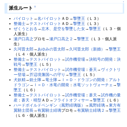
↑
派生ルート
†
パイロット
→
名パイロット
ＡＤ→
撃墜王
（Ｌ３）
整備士
→
テストパイロット
ＡＤ→
撃墜王
（Ｌ３）
ぜくうとおる
→
左木、是空を撃墜した女
→
撃墜王
（Ｌ３・個
人派生）
瀬戸口高之
プロモ→
瀬戸口高之２
→
撃墜王
（Ｌ３・個人派
生）
久珂晋太郎
→
あゆみの晋太郎
→
久珂晋太郎（新婚）
→
撃墜王
（Ｌ４・個人派生）
整備士
→
テストパイロット
→
試作機登場
→
決戦号の開発
：
決
戦号
→
撃墜王
（Ｌ５）
整備士
→
テストパイロット
→
試作機登場
：
蒼天
→
ヴィクトリ
ー登場
→
芥辺境藩国への守り
→
撃墜王
（Ｌ５）
犬妖精
→
銃士隊
→
竜士隊
→
Ｉ＝Ｄ・ドラゴンの開発
：
アルト
ドラゴン
→
Ｉ＝Ｄ・水竜の開発
：
水竜ソットヴォーチェ
→
撃
墜王
（Ｌ６）
整備士
→
テストパイロット
→
試作機登場
：
蒼天
→
試作機の量
産
：
蒼天・晴型
ＡＤ→
フライトオフィサー
→
撃墜王
（Ｌ６）
ハードボイルドペンギン（風野緋璃版）
→
風野緋璃
→
東方有
翼騎士団長
→
有翼騎士緋璃
プロモ→
有翼騎士緋璃２
→
撃墜王
（Ｌ６・個人派生）