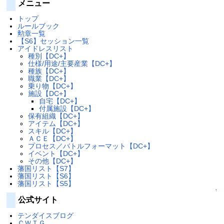
メニュー
トップ
ルールブック
勲章一覧
【S6】セッション一覧
アイドレスリスト
種別【DC+】
仕様/用途/主要産業【DC+】
種族【DC+】
職業【DC+】
乗り物【DC+】
施設【DC+】
自宅【DC+】
付属施設【DC+】
保有組織【DC+】
アイテム【DC+】
スキル【DC+】
ＡＣＥ【DC+】
プロセス／バトルフォーマット【DC+】
イベント【DC+】
その他【DC+】
藩国リスト【S7】
藩国リスト【S6】
藩国リスト【S5】
↑
公式サイト
テンダイスブログ
ＣＷＴＧ