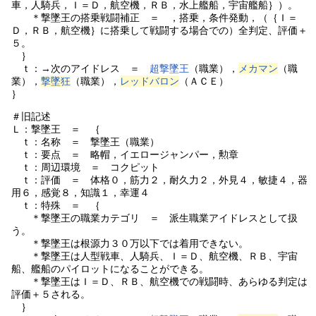
車，人騎兵，Ｉ＝Ｄ，航空機，ＲＢ，水上艦船，宇宙艦船｝）。
＊撃墜王の搭乗戦闘補正 ＝ ，搭乗，条件発動，（｛Ｉ＝
Ｄ，ＲＢ，航空機｝に搭乗して戦闘する場合での）全判定、評価＋
５。
｝
ｔ：→次のアイドレス ＝
超撃墜王
（職業），
メカマン
（職
業），
撃墜狂
（職業），
レッドバロン
（ＡＣＥ）
｝
＃旧記述
Ｌ：撃墜王 ＝ ｛
ｔ：名称 ＝ 撃墜王（職業）
ｔ：要点 ＝ 略帽，イエロージャンパー，勲章
ｔ：周辺環境 ＝ コクピット
ｔ：評価 ＝ 体格０，筋力２，耐久力２，外見４，敏捷４，器
用６，感覚８，知識１，幸運４
ｔ：特殊 ＝ ｛
＊撃墜王の職業カテゴリ ＝ 派生職業アイドレスとして扱
う。
＊撃墜王は根源力３０万以下では着用できない。
＊撃墜王は人型戦車、人騎兵、Ｉ＝Ｄ、航空機、ＲＢ、宇宙
船、艦船のパイロットになることができる。
＊撃墜王はＩ＝Ｄ、ＲＢ、航空機での戦闘時、あらゆる判定は
評価＋５される。
｝