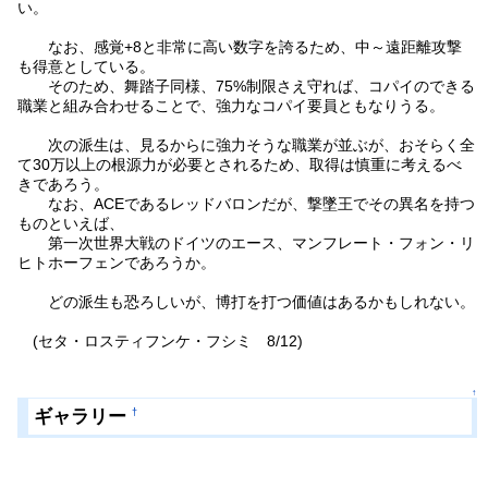
い。
なお、感覚+8と非常に高い数字を誇るため、中～遠距離攻撃
も得意としている。
そのため、舞踏子同様、75%制限さえ守れば、コパイのできる
職業と組み合わせることで、強力なコパイ要員ともなりうる。
次の派生は、見るからに強力そうな職業が並ぶが、おそらく全
て30万以上の根源力が必要とされるため、取得は慎重に考えるべ
きであろう。
なお、ACEであるレッドバロンだが、撃墜王でその異名を持つ
ものといえば、
第一次世界大戦のドイツのエース、マンフレート・フォン・リ
ヒトホーフェンであろうか。
どの派生も恐ろしいが、博打を打つ価値はあるかもしれない。
(セタ・ロスティフンケ・フシミ 8/12)
↑
ギャラリー
†