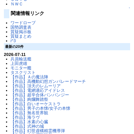
ＮＷＣ
↑
関連情報リンク
ワードローブ
国勢調査表
質疑掲示板
質疑まとめ
i^3
最新の20件
2026-07-11
兵員輸送艦
上田虎雄
モニター艦
タスクリスト
【作品】Ａの魔法陣
【作品】高機動幻想ガンパレードマーチ
【作品】頂天のレムーリア
【作品】電網適応アイドレス
【作品】超辛合体バンバンジー
【作品】絢爛舞踏祭
【作品】白いオーケストラ
【作品】男子の本懐/女子の本懐
【作品】無名世界観
【作品】海ラヴ
【作品】水素の心臓
【作品】式神の城
【作品】幻世虚構精霊機導弾