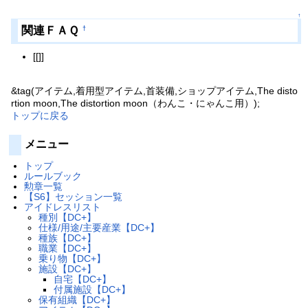
↑
関連ＦＡＱ
†
[[]]
&tag(アイテム,着用型アイテム,首装備,ショップアイテム,The disto
rtion moon,The distortion moon（わんこ・にゃんこ用）);
トップに戻る
メニュー
トップ
ルールブック
勲章一覧
【S6】セッション一覧
アイドレスリスト
種別【DC+】
仕様/用途/主要産業【DC+】
種族【DC+】
職業【DC+】
乗り物【DC+】
施設【DC+】
自宅【DC+】
付属施設【DC+】
保有組織【DC+】