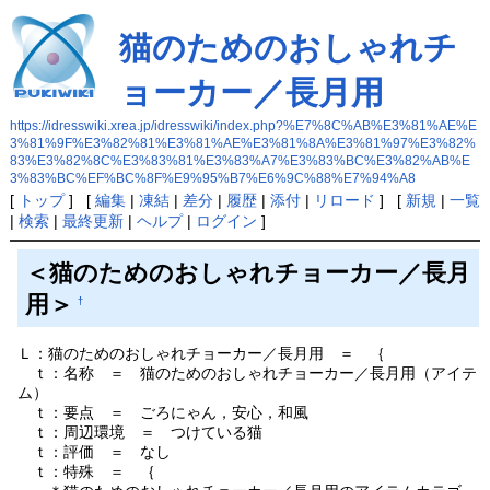
猫のためのおしゃれチ
ョーカー／長月用
https://idresswiki.xrea.jp/idresswiki/index.php?%E7%8C%AB%E3%81%AE%E
3%81%9F%E3%82%81%E3%81%AE%E3%81%8A%E3%81%97%E3%82%
83%E3%82%8C%E3%83%81%E3%83%A7%E3%83%BC%E3%82%AB%E
3%83%BC%EF%BC%8F%E9%95%B7%E6%9C%88%E7%94%A8
[
トップ
] [
編集
|
凍結
|
差分
|
履歴
|
添付
|
リロード
] [
新規
|
一覧
|
検索
|
最終更新
|
ヘルプ
|
ログイン
]
＜猫のためのおしゃれチョーカー／長月
用＞
†
Ｌ：猫のためのおしゃれチョーカー／長月用 ＝ ｛
ｔ：名称 ＝ 猫のためのおしゃれチョーカー／長月用（アイテ
ム）
ｔ：要点 ＝ ごろにゃん，安心，和風
ｔ：周辺環境 ＝ つけている猫
ｔ：評価 ＝ なし
ｔ：特殊 ＝ ｛