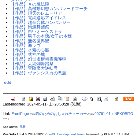
【作品】Ａの魔法陣
【作品】高機動幻想ガンパレードマーチ
【作品】頂天のレムーリア
【作品】電網適応アイドレス
【作品】超辛合体バンバンジー
【作品】絢爛舞踏祭
【作品】白いオーケストラ
【作品】男子の本懐/女子の本懐
【作品】無名世界観
【作品】海ラヴ
【作品】水素の心臓
【作品】式神の城
【作品】幻世虚構精霊機導弾
【作品】大絢爛舞踏祭
【作品】冒険艦大逆転号
【作品】ヴァンシスカの悪魔
edit
(818d)
Last-modified: 2024-05-11 (土) 20:50:28
Link:
FrontPage
猫のためのおしゃれチョーカー
00761-01：NEKOBITO
(79d)
(818d)
(847d)
Site admin:
風杜
PukiWiki 1.5.4
© 2001-2022
PukiWiki Development Team
. Powered by PHP 8.1.34. HTML