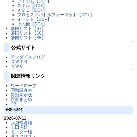
アイテム【DC+】
スキル【DC+】
ＡＣＥ【DC+】
プロセス／バトルフォーマット【DC+】
イベント【DC+】
その他【DC+】
藩国リスト【S7】
藩国リスト【S6】
藩国リスト【S5】
↑
公式サイト
テンダイスブログ
ＣＷＴＧ
ＮＷＣ
↑
関連情報リンク
ワードローブ
国勢調査表
質疑掲示板
質疑まとめ
i^3
最新の20件
2026-07-11
兵員輸送艦
上田虎雄
モニター艦
タスクリスト