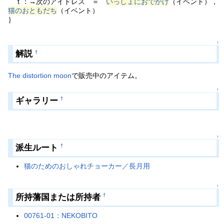
ｔ：→次のアイドレス ＝
いっしょにおでかけ
（イベント），
猫のおともだち
（イベント）
｝
↑
解説
†
The distortion moon
で販売中のアイテム。
↑
ギャラリー
†
↑
派生ルート
†
猫のためのおしゃれチョーカー／長月用
↑
所持藩国または所持者
†
00761-01：NEKOBITO