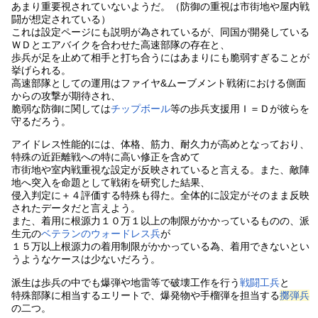
あまり重要視されていないようだ。（防御の重視は市街地や屋内戦
闘が想定されている）
これは設定ページにも説明が為されているが、同国が開発している
ＷＤとエアバイクを合わせた高速部隊の存在と、
歩兵が足を止めて相手と打ち合うにはあまりにも脆弱すぎることが
挙げられる。
高速部隊としての運用はファイヤ&ムーブメント戦術における側面
からの攻撃が期待され、
脆弱な防御に関しては
チップボール
等の歩兵支援用Ｉ＝Ｄが彼らを
守るだろう。
アイドレス性能的には、体格、筋力、耐久力が高めとなっており、
特殊の近距離戦への特に高い修正を含めて
市街地や室内戦重視な設定が反映されていると言える。また、敵陣
地へ突入を命題として戦術を研究した結果、
侵入判定に＋４評価する特殊も得た。全体的に設定がそのまま反映
されたデータだと言えよう。
また、着用に根源力１０万１以上の制限がかかっているものの、派
生元の
ベテランのウォードレス兵
が
１５万以上根源力の着用制限がかかっている為、着用できないとい
うようなケースは少ないだろう。
派生は歩兵の中でも爆弾や地雷等で破壊工作を行う
戦闘工兵
と
特殊部隊に相当するエリートで、爆発物や手榴弾を担当する
擲弾兵
の二つ。