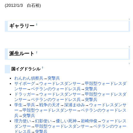
(2012/1/3 白石裕)
↑
ギャラリー
†
↑
派生ルート
†
↑
†
国イグドラシル
わんわん偵察兵
→
突撃兵
サイボーグ
→
ウォードレスダンサー
→
甲殻型ウォードレスダ
ンサー
→
ベテランのウォードレス兵
→
突撃兵
ドラッガー
→
ウォードレスダンサー
→
甲殻型ウォードレスダ
ンサー
→
ベテランのウォードレス兵
→
突撃兵
学生
→
学兵
→
戦争の天才
→
深浦まゆみ
→
ウォードレスダンサ
ー
→
甲殻型ウォードレスダンサー
→
ベテランのウォードレス
兵
→
突撃兵
理力使い
→
幻影使い
→
優しい死神
→
岩崎仲俊
→
ウォードレス
ダンサー
→
甲殻型ウォードレスダンサー
→
ベテランのウォー
ドレス兵
→
突撃兵