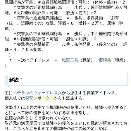
戦闘行為が可能。＃白兵距離戦闘評価：可能：（体格＋筋力）÷２
＊突撃兵の近距離戦闘行為 ＝ 歩兵，，近距離戦闘行為が可
能。＃近距離戦闘評価：可能：（敏捷＋筋力）÷２
＊突撃兵の近距離戦闘補正 ＝ 歩兵，条件発動，（射撃
（銃）、近距離での）攻撃、評価＋８、燃料－２万ｔ。属性（弾
体）。
＊突撃兵の中距離戦闘行為 ＝ 歩兵，，中距離戦闘行為が可
能。＃中距離戦闘評価：可能：（感覚＋知識）÷２
＊突撃兵の突撃補正 ＝ 歩兵，条件発動，（侵入での）、評
価＋４。７５％制限。
｝
ｔ：→次のアイドレス ＝
戦闘工兵
（職業），
擲弾兵
（職業）
｝
↑
解説
†
主に
ベテランのウォードレス兵
から派生する職業アイドレス。
個人枝では
突撃レポーター
からも派生する。
突撃兵とは歩兵の中でも機関銃や砲を用いたり、敵陣へ侵入するこ
とによって敵の侵攻を足止めする者達を指し、
正確な兵科としては扱われていない。
取得元の満天星国では敵陣への侵入を主とした戦術が研究されてお
り、こちらが足を止めての機関銃や砲での敵の足止めは