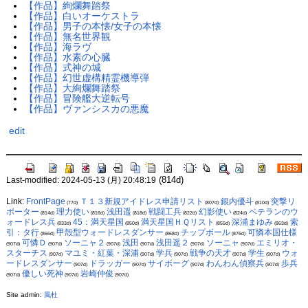
【作品】絢爛舞踏祭
【作品】白いオーケストラ
【作品】男子の本懐/女子の本懐
【作品】無名世界観
【作品】海ラヴ
【作品】水素の心臓
【作品】式神の城
【作品】幻世虚構精霊機導弾
【作品】大絢爛舞踏祭
【作品】冒険艦大逆転号
【作品】ヴァンシスカの悪魔
edit
(814d)
Last-modified: 2024-05-13 (月) 20:48:19
Link:
FrontPage
Ｔ１３新規アイドレス申請リスト
銀内優斗
突撃リ
(77d)
(807d)
(810d)
ポーター
理力使い
浅田遥
戦闘工兵
幻影使い
ベテランのウ
(814d)
(816d)
(818d)
(822d)
(824d)
ォードレス兵
45：満天星国
満天星国ＨＱリスト
深浦まゆみ
索
(833d)
(850d)
(855d)
(863d)
引：タ行
甲殻型ウォードレスダンサー
チップボール
可憐本国仕様
(866d)
(868d)
(876d)
可憐Ｄ
ソーニャ２
浅田
浅田遥２
ソーニャ
エミリオ・
(907d)
(907d)
(907d)
(907d)
(907d)
(907d)
スターチス
マユミ・紅葉・深浦
学兵
戦争の天才
学生
ウォ
(907d)
(907d)
(907d)
(907d)
(907d)
ードレスダンサー
ドラッガー
サイボーグ
わんわん偵察兵
歩兵
(907d)
(907d)
(907d)
(907d)
優しい死神
岩崎仲俊
(907d)
(907d)
(907d)
Site admin:
風杜