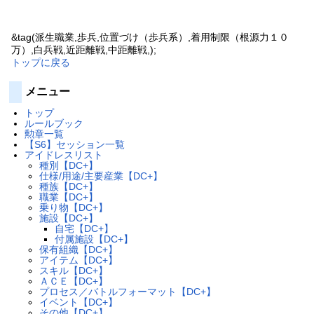
&tag(派生職業,歩兵,位置づけ（歩兵系）,着用制限（根源力１０
万）,白兵戦,近距離戦,中距離戦,);
トップに戻る
メニュー
トップ
ルールブック
勲章一覧
【S6】セッション一覧
アイドレスリスト
種別【DC+】
仕様/用途/主要産業【DC+】
種族【DC+】
職業【DC+】
乗り物【DC+】
施設【DC+】
自宅【DC+】
付属施設【DC+】
保有組織【DC+】
アイテム【DC+】
スキル【DC+】
ＡＣＥ【DC+】
プロセス／バトルフォーマット【DC+】
イベント【DC+】
その他【DC+】