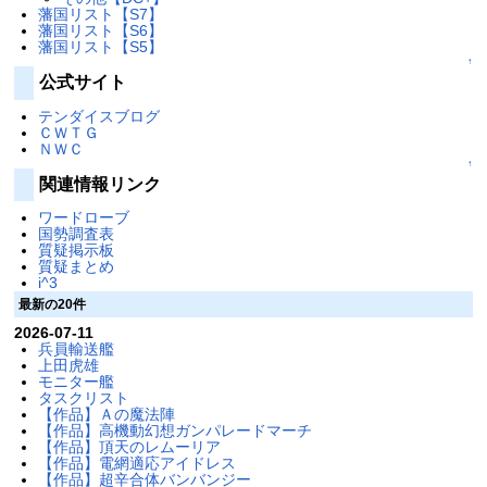
藩国リスト【S7】
藩国リスト【S6】
藩国リスト【S5】
↑
公式サイト
テンダイスブログ
ＣＷＴＧ
ＮＷＣ
↑
関連情報リンク
ワードローブ
国勢調査表
質疑掲示板
質疑まとめ
i^3
最新の20件
2026-07-11
兵員輸送艦
上田虎雄
モニター艦
タスクリスト
【作品】Ａの魔法陣
【作品】高機動幻想ガンパレードマーチ
【作品】頂天のレムーリア
【作品】電網適応アイドレス
【作品】超辛合体バンバンジー