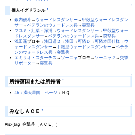
↑
†
個人イグドラシル
銀内優斗
→
ウォードレスダンサー
→
甲殻型ウォードレスダン
サー
→
ベテランのウォードレス兵
→
突撃兵
マユミ・紅葉・深浦
→
ウォードレスダンサー
→
甲殻型ウォー
ドレスダンサー
→
ベテランのウォードレス兵
→
突撃兵
浅田遥
プロモ→
浅田遥２
→
浅田
→
可憐Ｄ
→
可憐本国仕様
→
ウ
ォードレスダンサー
→
甲殻型ウォードレスダンサー
→
ベテラ
ンのウォードレス兵
→
突撃兵
エミリオ・スターチス
→
ソーニャ
プロモ→
ソーニャ２
→
突撃
リポーター
→
突撃兵
↑
所持藩国または所持者
†
45：満天星国
ページ
：ＨＱ
↑
みなしＡＣＥ
†
#lsx(tag=突撃兵（ＡＣＥ）)
↑