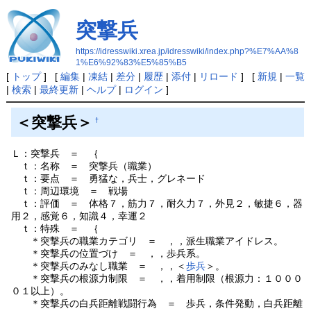
突撃兵
https://idresswiki.xrea.jp/idresswiki/index.php?%E7%AA%8
1%E6%92%83%E5%85%B5
[
トップ
] [
編集
|
凍結
|
差分
|
履歴
|
添付
|
リロード
] [
新規
|
一覧
|
検索
|
最終更新
|
ヘルプ
|
ログイン
]
＜突撃兵＞
†
Ｌ：突撃兵 ＝ ｛
ｔ：名称 ＝ 突撃兵（職業）
ｔ：要点 ＝ 勇猛な，兵士，グレネード
ｔ：周辺環境 ＝ 戦場
ｔ：評価 ＝ 体格７，筋力７，耐久力７，外見２，敏捷６，器
用２，感覚６，知識４，幸運２
ｔ：特殊 ＝ ｛
＊突撃兵の職業カテゴリ ＝ ，，派生職業アイドレス。
＊突撃兵の位置づけ ＝ ，，歩兵系。
＊突撃兵のみなし職業 ＝ ，，＜
歩兵
＞。
＊突撃兵の根源力制限 ＝ ，，着用制限（根源力：１０００
０１以上）。
＊突撃兵の白兵距離戦闘行為 ＝ 歩兵，条件発動，白兵距離