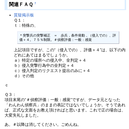
関連ＦＡＱ
†
質疑掲示板
Ｑ１：
ｔ：特殊の、
＊突撃兵の突撃補正　＝　歩兵，条件発動，（侵入での）、評
価＋４。７５％制限。＃偵察評価：一般：感覚
上記項目ですが、この“（侵入での）、評価＋４”は、以下の内
どれにあてはまるでしょうか。
ａ）特定の場所への侵入中、全判定＋４
ｂ）侵入突撃行為中の全判定＋４
ｃ）侵入判定のリクエスト提出のみに＋４
ｄ）その他
ｃ
Ｑ３：
項目末尾の“＃偵察評価：一般：感覚”ですが、データ元となった
「わんわん偵察兵」のままの表記ではないでしょうか。そうであれ
ば、正式な文面をお教え頂ければと思います。これで正の場合は、
大変失礼しました。
あ。＃以降は消してください。ごめんね。