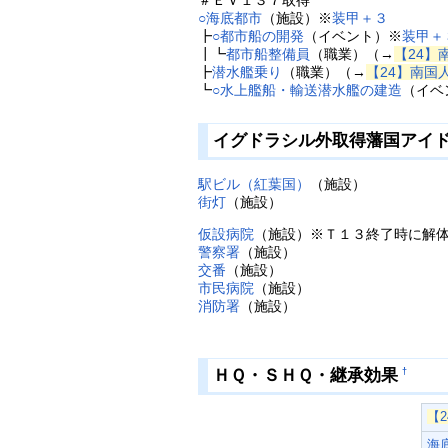
○
海底都市
（施設）※
装甲＋３
┣
○
都市船の開発
（イベント）※
装甲＋
┃┗
都市船整備員
（職業）（→
【24】
┣
潜水艦乗り
（職業）（→
【24】南国
┗
○
水上艦船・輸送潜水艦の建造
（イベ
イグドラシル外取得藩国アイ
駅ビル（紅葉国）
（施設）
街灯
（施設）
仮設病院
（施設）※Ｔ１３終了時に解
警察署
（施設）
交番
（施設）
市民病院
（施設）
消防署
（施設）
ＨＱ・ＳＨＱ・継承効果
†
【
海