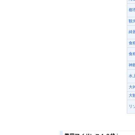
都
観
綺
食
食
神
水
大
大
リ
†