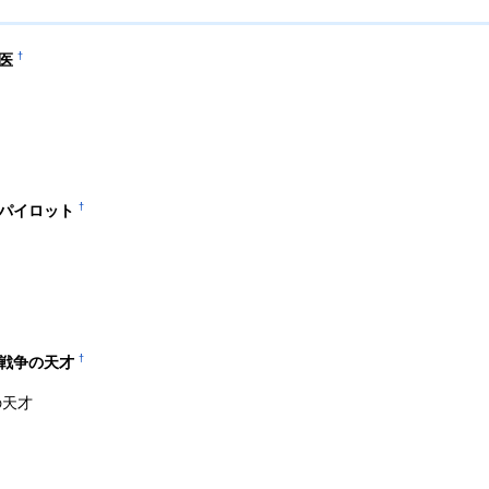
†
医
†
名パイロット
†
＋戦争の天才
の天才