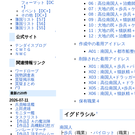
フォーマット【DC
06：高位南国人＋治癒
+】
07：大地の民＋歩兵＋
イベント【DC+】
08：高位南国人＋歩兵
その他【DC+】
藩国リスト【S7】
09：高位南国人＋猫妖
藩国リスト【S6】
10：大地の民＋歩兵＋
藩国リスト【S5】
11：大地の民＋猫妖精
↑
12：大地の民＋治癒師
公式サイト
作成中の着用アイドレス
テンダイスブログ
ＣＷＴＧ
A01：南国人＋都市船
ＮＷＣ
↑
削除された着用アイドレス
関連情報リンク
X01：南国人＋歩兵＋
ワードローブ
X02：南国人＋猫妖精＋
国勢調査表
X03：南国人+ドラッガ
質疑掲示板
X04：高位南国人＋ド
質疑まとめ
X05：高位南国人+歩兵
i^3
X06：南国人＋猫妖精
最新の20件
2026-07-11
保有職業４
兵員輸送艦
上田虎雄
モニター艦
イグドラシル
†
タスクリスト
【作品】Ａの魔法陣
【作品】高機動幻想ガ
南国人
ンパレードマーチ
┣
歩兵
（職業）・
パイロット
（職業）
【作品】頂天のレムー