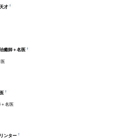
†
天才
†
る治癒師＋名医
名医
†
医
師＋名医
†
プリンター