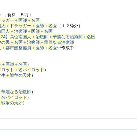
ｔ，食料＋５万ｔ
ラッガー＋医師＋名医
国人＋ドラッガー＋医師＋名医
（１２枠外）
南国人＋治癒師＋医師＋名医
【24】高位南国人＋治癒師＋華麗なる治癒師＋名医
地の民＋名医＋治癒師＋華麗なる治癒師
人＋都市船整備員＋医師＋名医
※作成中
ー＋医師＋名医
）
イロット＋名パイロット
）
学生＋戦争の天才
）
＋華麗なる治癒師
）
＋名パイロット
）
＋戦争の天才
）