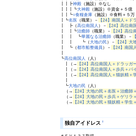
┃┃┣
神殿
（施設）※なし
┃┃┃┗
大神殿
（施設）※資金＋５億
┃┃┗
○
食糧倉庫
（施設）※食料＋５万
┃┗
名医
（職業）－
【24】南国人＋ド
┃ ┣（
高位南国人
）－
【24】高位南
┃ ┃┗
治癒師
（職業）－
【24】高位
┃ ┃ ┗
華麗なる治癒師
（職業）－
┃ ┃ ┗（
大地の民
）－
【24】大
┃ ┗（
都市船整備員
）－
【24】南国
┃
┗
高位南国人
（人）
┃（→
【24】高位南国人＋ドラッガ
┃（→
【24】高位南国人＋歩兵＋パ
┃（→
【24】高位南国人＋猫妖精＋
┃
┗
大地の民
（人）
（→
【24】大地の民＋名医＋治癒師
（→
【24】大地の民＋歩兵＋ゲリラ
（→
【24】大地の民＋猫妖精＋学生
独自アイドレス
†
＃ＥＶ１３７取得