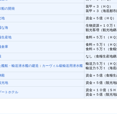
装甲＋３（ＨＱ）
市船の開発
装甲＋３（海底都市
光地
資金＋５億（ＨＱ）
生物資源＋１０万ｔ
麗な海
観光客増（観光地継
糧生産地
食料＋５万ｔ（ＨＱ
食料＋５万ｔ（ＨＱ
糧倉庫
食料＋５万ｔ（食糧
殿
なし（食糧生産地継
輸送力５万ｔ（ＨＱ
上艦船・輸送潜水艦の建造
：
カーヴィル級輸送用潜水艦
輸送力５万ｔ（海底
神殿
資金＋５億（食糧生
観光地
資金＋５億（観光地
資金＋１０億（ＳＨ
ゾートホテル
資金＋５億（観光地