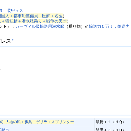
３，装甲＋３
南国人＋都市船整備員＋医師＋名医
）
人＋猫妖精＋潜水艦乗り＋戦争の天才
）
ント）：
カーヴィル級輸送用潜水艦
（乗り物）※
輸送力５万ｔ，輸送力
ドレス
†
体
24】大地の民＋歩兵＋ゲリラ＋スプリンター
敏捷＋１（ＨＱ）
底都市
装甲＋３（ＨＱ）