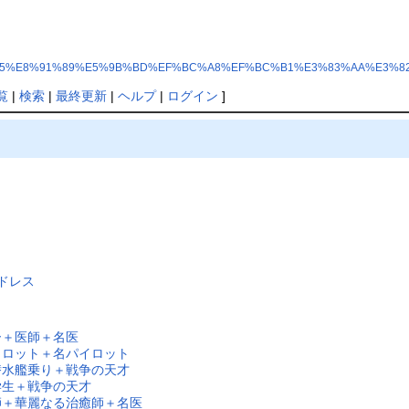
php?%E7%B4%85%E8%91%89%E5%9B%BD%EF%BC%A8%EF%BC%B1%E3%83%AA%E3
覧
|
検索
|
最終更新
|
ヘルプ
|
ログイン
]
ドレス
ー＋医師＋名医
イロット＋名パイロット
潜水艦乗り＋戦争の天才
学生＋戦争の天才
師＋華麗なる治癒師＋名医