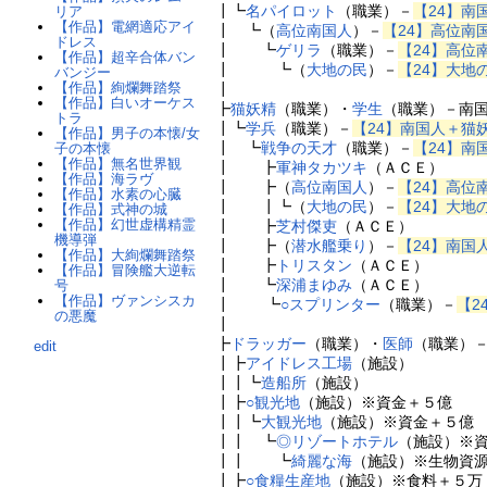
┃┗
名パイロット
（職業）－
【24】南
リア
【作品】電網適応アイ
┃ ┗（
高位南国人
）－
【24】高位南
ドレス
┃ ┗
ゲリラ
（職業）－
【24】高位
【作品】超辛合体バン
┃ ┗（
大地の民
）－
【24】大地
バンジー
【作品】絢爛舞踏祭
┃
【作品】白いオーケス
┣
猫妖精
（職業）・
学生
（職業）－南
トラ
┃┗
学兵
（職業）－
【24】南国人＋猫
【作品】男子の本懐/女
┃ ┗
戦争の天才
（職業）－
【24】南
子の本懐
【作品】無名世界観
┃ ┣
軍神タカツキ
（ＡＣＥ）
【作品】海ラヴ
┃ ┣（
高位南国人
）－
【24】高位
【作品】水素の心臓
┃ ┃┗（
大地の民
）－
【24】大地
【作品】式神の城
【作品】幻世虚構精霊
┃ ┣
芝村傑吏
（ＡＣＥ）
機導弾
┃ ┣（
潜水艦乗り
）－
【24】南国
【作品】大絢爛舞踏祭
┃ ┣
トリスタン
（ＡＣＥ）
【作品】冒険艦大逆転
┃ ┗
深浦まゆみ
（ＡＣＥ）
号
【作品】ヴァンシスカ
┃ ┗
○
スプリンター
（職業）－
【2
の悪魔
┃
┣
ドラッガー
（職業）・
医師
（職業）
edit
┃┣
アイドレス工場
（施設）
┃┃┗
造船所
（施設）
┃┣
○
観光地
（施設）※資金＋５億
┃┃┗
大観光地
（施設）※資金＋５億
┃┃ ┗
◎
リゾートホテル
（施設）※
┃┃ ┗
綺麗な海
（施設）※生物資
┃┣
○
食糧生産地
（施設）※食料＋５万