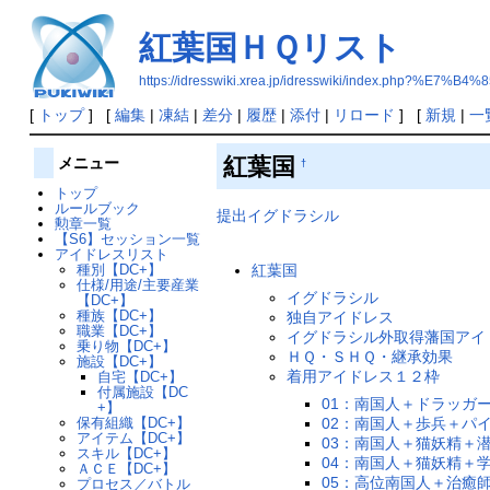
紅葉国ＨＱリスト
https://idresswiki.xrea.jp/idresswiki/index.
[
トップ
] [
編集
|
凍結
|
差分
|
履歴
|
添付
|
リロード
] [
新規
|
一
紅葉国
メニュー
†
トップ
ルールブック
提出イグドラシル
勲章一覧
【S6】セッション一覧
アイドレスリスト
種別【DC+】
紅葉国
仕様/用途/主要産業
イグドラシル
【DC+】
種族【DC+】
独自アイドレス
職業【DC+】
イグドラシル外取得藩国アイ
乗り物【DC+】
ＨＱ・ＳＨＱ・継承効果
施設【DC+】
着用アイドレス１２枠
自宅【DC+】
付属施設【DC
01：南国人＋ドラッガ
+】
保有組織【DC+】
02：南国人＋歩兵＋パ
アイテム【DC+】
03：南国人＋猫妖精＋
スキル【DC+】
04：南国人＋猫妖精＋
ＡＣＥ【DC+】
05：高位南国人＋治癒
プロセス／バトル