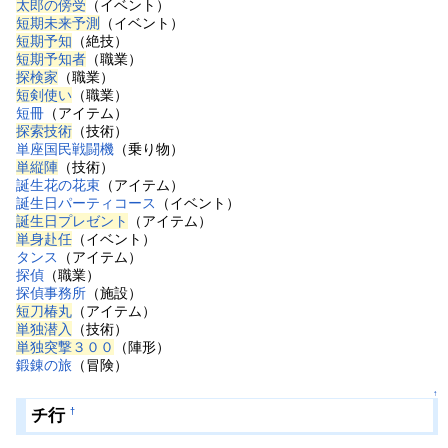
太郎の傍受
（イベント）
短期未来予測
（イベント）
短期予知
（絶技）
短期予知者
（職業）
探検家
（職業）
短剣使い
（職業）
短冊
（アイテム）
探索技術
（技術）
単座国民戦闘機
（乗り物）
単縦陣
（技術）
誕生花の花束
（アイテム）
誕生日パーティコース
（イベント）
誕生日プレゼント
（アイテム）
単身赴任
（イベント）
タンス
（アイテム）
探偵
（職業）
探偵事務所
（施設）
短刀椿丸
（アイテム）
単独潜入
（技術）
単独突撃３００
（陣形）
鍛錬の旅
（冒険）
↑
チ行
†