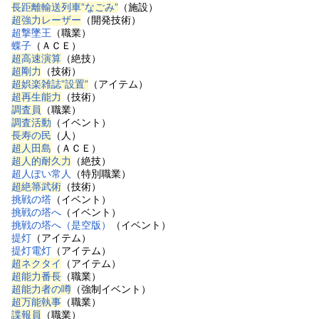
長距離輸送列車”なごみ”
（施設）
超強力レーザー
（開発技術）
超撃墜王
（職業）
蝶子
（ＡＣＥ）
超高速演算
（絶技）
超剛力
（技術）
超娯楽雑誌”設置”
（アイテム）
超再生能力
（技術）
調査員
（職業）
調査活動
（イベント）
長寿の民
（人）
超人田島
（ＡＣＥ）
超人的耐久力
（絶技）
超人ぽい常人
（特別職業）
超絶箒武術
（技術）
挑戦の塔
（イベント）
挑戦の塔へ
（イベント）
挑戦の塔へ（是空版）
（イベント）
提灯
（アイテム）
提灯電灯
（アイテム）
超ネクタイ
（アイテム）
超能力番長
（職業）
超能力者の噂
（強制イベント）
超万能執事
（職業）
諜報員
（職業）