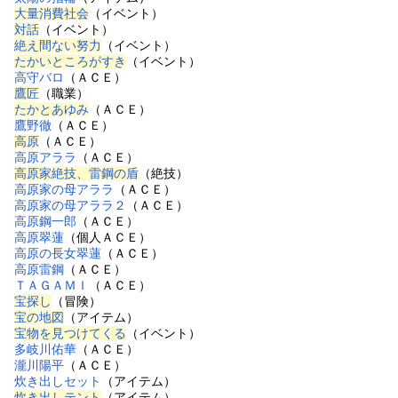
大量消費社会
（イベント）
対話
（イベント）
絶え間ない努力
（イベント）
たかいところがすき
（イベント）
高守バロ
（ＡＣＥ）
鷹匠
（職業）
たかとあゆみ
（ＡＣＥ）
鷹野徹
（ＡＣＥ）
高原
（ＡＣＥ）
高原アララ
（ＡＣＥ）
高原家絶技、雷鋼の盾
（絶技）
高原家の母アララ
（ＡＣＥ）
高原家の母アララ２
（ＡＣＥ）
高原鋼一郎
（ＡＣＥ）
高原翠蓮
（個人ＡＣＥ）
高原の長女翠蓮
（ＡＣＥ）
高原雷鋼
（ＡＣＥ）
ＴＡＧＡＭＩ
（ＡＣＥ）
宝探し
（冒険）
宝の地図
（アイテム）
宝物を見つけてくる
（イベント）
多岐川佑華
（ＡＣＥ）
瀧川陽平
（ＡＣＥ）
炊き出しセット
（アイテム）
炊き出しテント
（アイテム）