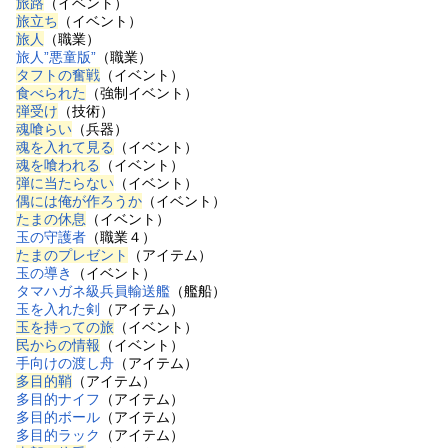
旅路
（イベント）
旅立ち
（イベント）
旅人
（職業）
旅人”悪童版”
（職業）
タフトの奮戦
（イベント）
食べられた
（強制イベント）
弾受け
（技術）
魂喰らい
（兵器）
魂を入れて見る
（イベント）
魂を喰われる
（イベント）
弾に当たらない
（イベント）
偶には俺が作ろうか
（イベント）
たまの休息
（イベント）
玉の守護者
（職業４）
たまのプレゼント
（アイテム）
玉の導き
（イベント）
タマハガネ級兵員輸送艦
（艦船）
玉を入れた剣
（アイテム）
玉を持っての旅
（イベント）
民からの情報
（イベント）
手向けの渡し舟
（アイテム）
多目的鞘
（アイテム）
多目的ナイフ
（アイテム）
多目的ボール
（アイテム）
多目的ラック
（アイテム）