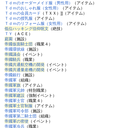
Ｔｄｍのオーダーメイド服（男性用）
（アイテム）
Ｔｄｍのおしゃれ服（女性用）
（アイテム）
Ｔｄｍの会員カード
（ＴＸＸ）]]（アイテム）
Ｔｄｍの授乳服
（アイテム）
Ｔｄｍのリフォーム服（女性用）
（アイテム）
低位ハッキング信仰呪文
（絶技）
ＴＹ
（ＡＣＥ）
庭園
（施設）
帝國仮面騎士団
（職業４）
帝國環状線
（施設）
帝國議会
（イベント）
帝國騎兵
（職業）
帝國共通航空機の開発
（イベント）
帝國共通量産機の開発
（イベント）
帝國銀行
（施設）
帝國軍
（組織）
帝國軍旗
（アイテム）
帝國軍元帥
（特別職業）
帝國軍建設
（強制イベント）
帝國軍士官
（職業４）
帝國軍士官制服
（アイテム）
帝國軍司令部
（施設）
帝國軍第二騎士団
（組織）
帝國軍の密使
（イベント）
帝國軍歩兵
（職業）