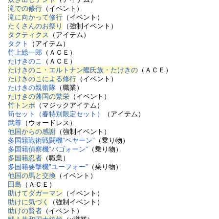
滝での修行
（イベント）
滝に向かって修行
（イベント）
たくさんのお祭り
（強制イベント）
タクティクス
（アイテム）
タクト
（アイテム）
竹上総一郎
（ＡＣＥ）
たけきのこ
（ＡＣＥ）
たけきのこ・エルトナン艦氏族・たけきの
（ＡＣＥ）
たけきのこによる修行
（イベント）
たけきの親衛隊
（職業）
たけきの藩国の繁栄
（イベント）
竹トンボ
（マジックアイテム）
筍セット（春特別限定セット）
（アイテム）
武尊
（ウォードレス）
他国からの感謝
（強制イベント）
多国籍戦術戦闘機”ペヤーン”
（乗り物）
多国籍偵察機”バゴォーン”
（乗り物）
多国籍忍者
（職業）
多国籍要撃機”ユーフォー”
（乗り物）
他国の馬と交換
（イベント）
田島
（ＡＣＥ）
助けてダガーマン
（イベント）
助けに気づく
（強制イベント）
助けの賢者
（イベント）