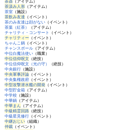
茶器
（アイテム）
茶汲み人形
（アイテム）
茶室
（施設）
茶飲み友達
（イベント）
茶のみ友達は顔がない
（イベント）
茶葉（紅茶）
（アイテム）
チャリティ・コンサート
（イベント）
チャリティー
（イベント）
ちゃんこ鍋
（イベント）
チャンスボール
（アイテム）
中位白魔法使い
（職業）
中位信仰呪文
（絶技）
中位信仰呪文（光の守）
（絶技）
中央銀行
（施設）
中央軍事評論
（イベント）
中央集権政府
（イベント）
中型攻撃潜水艦の開発
（イベント）
中型貯金箱
（アイテム）
中学校
（施設）
中華鍋
（アイテム）
中華まん
（アイテム）
中級精霊回路
（絶技）
中級星見修行
（イベント）
中継おじい
（組織）
仲裁
（イベント）