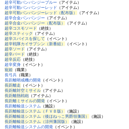
超辛可動バンバンジーブルー
（アイテム）
超辛可動バンバンジーレッド
（アイテム）
超辛可動バンバンジーレッド（配布版）
（アイテム）
超辛合金バンバンジー
（アイテム）
超辛合金バンバンジー（配布版）
（アイテム）
超辛コスモソード
（絶技）
超辛スティック
（アイテム）
超辛スパイスを探して
（イベント）
超辛戦隊カイサプシン（新番組）
（イベント）
超辛ソード
（アイテム）
超辛バード
（絶技）
超辛反応
（絶技）
超辛変身
（イベント）
寵姫
（職業）
長弓兵
（職業）
長距離哨戒機の開発
（イベント）
長距離走
（イベント）
長距離対空ミサイル
（アイテム）
長距離熱戦砲
（アイテム）
長距離ミサイルの開発
（イベント）
長距離輸送システム
（施設）
長距離輸送システム（ＦＶＢ版）
（施設）
長距離輸送システム（後ほねっこ男爵領藩国）
（施設）
長距離輸送システム（涼州藩国版）
（施設）
長距離輸送システムの開発
（イベント）