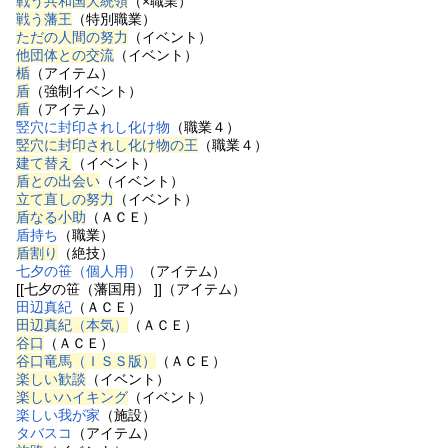
戦う共和国大統領
（×職業）
戦う藩王
（特別職業）
ただの人間の努力
（イベント）
他団体との交流
（イベント）
楯
（アイテム）
盾
（強制イベント）
盾
（アイテム）
竪穴に封印されし化け物
（職業４）
竪穴に封印されし化け物の王
（職業４）
建て替え
（イベント）
盾との出会い
（イベント）
立て直しの努力
（イベント）
盾なる小助
（ＡＣＥ）
盾持ち
（職業）
盾割り
（絶技）
七夕の笹（個人用）
（アイテム）
[[七夕の笹（藩国用） ]]（アイテム）
田辺真紀
（ＡＣＥ）
田辺真紀（本気）
（ＡＣＥ）
谷口
（ＡＣＥ）
谷口竜馬（ＩＳＳ版）
（ＡＣＥ）
楽しい歓談
（イベント）
楽しいハイキング
（イベント）
楽しい我が家
（施設）
タバスコ
（アイテム）