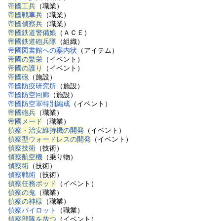
帝國工兵
（職業）
帝國戦車兵
（職業）
帝國偵察兵
（職業）
帝國鉄道警備娘
（ＡＣＥ）
帝國鉄道砲兵隊
（組織）
帝國図書館への案内状
（アイテム）
帝國の繁栄
（イベント）
帝國の護り
（イベント）
帝國砲
（施設）
帝國防疫研究所
（施設）
帝國防空回廊
（施設）
帝國防空軍特別編成
（イベント）
帝國砲兵
（職業）
帝國メード
（職業）
偵察・治安維持機の開発
（イベント）
偵察型ウォードレスの開発
（イベント）
偵察技術
（技術）
偵察航空機
（乗り物）
偵察術
（技術）
偵察戦術
（技術）
偵察任務ポッド
（イベント）
偵察の鬼
（職業）
偵察の神様
（職業）
偵察パイロット
（職業）
偵察部隊を放つ
（イベント）