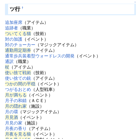
↑
ツ行
†
追加座席
（アイテム）
追跡者
（職業）
ついてくる猫
（技術）
対の加護
（イベント）
対のチョーカー
（マジックアイテム）
通勤用定期券
（アイテム）
通常歩兵装着型ウォードレスの開発
（イベント）
通訳
（職業）
杖
（アイテム）
使い捨て戦術
（技術）
使い捨ての銃
（アイテム）
つかの間の平穏
（イベント）
つがるおとめ
（人型戦車）
月が満ちる
（イベント）
月子の和錆
（ＡＣＥ）
月の隠れ家
（施設）
月の環
（マジックアイテム）
月見酒
（イベント）
月見の家
（施設）
月夜の香り
（アイテム）
月夜を見る狼
（イベント）