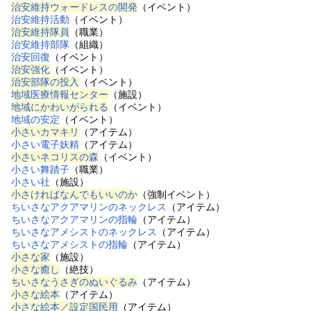
治安維持ウォードレスの開発
（イベント）
治安維持活動
（イベント）
治安維持隊員
（職業）
治安維持部隊
（組織）
治安回復
（イベント）
治安強化
（イベント）
治安部隊の投入
（イベント）
地域医療情報センター
（施設）
地域にかわいがられる
（イベント）
地域の安定
（イベント）
小さいカマキリ
（アイテム）
小さい電子妖精
（アイテム）
小さいネコリスの森
（イベント）
小さい舞踏子
（職業）
小さい社
（施設）
小さければなんでもいいのか
（強制イベント）
ちいさなアクアマリンのネックレス
（アイテム）
ちいさなアクアマリンの指輪
（アイテム）
ちいさなアメシストのネックレス
（アイテム）
ちいさなアメシストの指輪
（アイテム）
小さな家
（施設）
小さな癒し
（絶技）
ちいさなうさぎのぬいぐるみ
（アイテム）
小さな絵本
（アイテム）
小さな絵本／設定国民用
（アイテム）