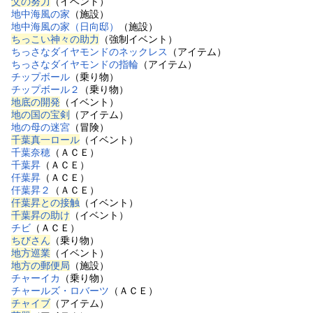
父の努力
（イベント）
地中海風の家
（施設）
地中海風の家（日向邸）
（施設）
ちっこい神々の助力
（強制イベント）
ちっさなダイヤモンドのネックレス
（アイテム）
ちっさなダイヤモンドの指輪
（アイテム）
チップボール
（乗り物）
チップボール２
（乗り物）
地底の開発
（イベント）
地の国の宝剣
（アイテム）
地の母の迷宮
（冒険）
千葉真一ロール
（イベント）
千葉奈穂
（ＡＣＥ）
千葉昇
（ＡＣＥ）
仟葉昇
（ＡＣＥ）
仟葉昇２
（ＡＣＥ）
仟葉昇との接触
（イベント）
千葉昇の助け
（イベント）
チビ
（ＡＣＥ）
ちびさん
（乗り物）
地方巡業
（イベント）
地方の郵便局
（施設）
チャーイカ
（乗り物）
チャールズ・ロバーツ
（ＡＣＥ）
チャイブ
（アイテム）