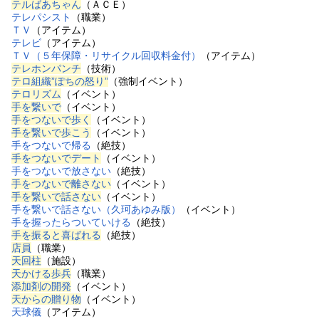
テルばあちゃん
（ＡＣＥ）
テレパシスト
（職業）
ＴＶ
（アイテム）
テレビ
（アイテム）
ＴＶ（５年保障・リサイクル回収料金付）
（アイテム）
テレホンパンチ
（技術）
テロ組織”ぽちの怒り”
（強制イベント）
テロリズム
（イベント）
手を繋いで
（イベント）
手をつないで歩く
（イベント）
手を繋いで歩こう
（イベント）
手をつないで帰る
（絶技）
手をつないでデート
（イベント）
手をつないで放さない
（絶技）
手をつないで離さない
（イベント）
手を繋いで話さない
（イベント）
手を繋いで話さない（久珂あゆみ版）
（イベント）
手を握ったらついていける
（絶技）
手を振ると喜ばれる
（絶技）
店員
（職業）
天回柱
（施設）
天かける歩兵
（職業）
添加剤の開発
（イベント）
天からの贈り物
（イベント）
天球儀
（アイテム）