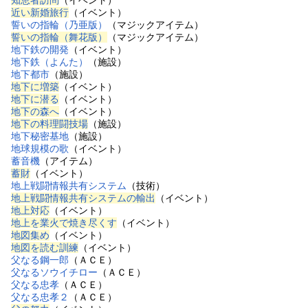
知恵者訪問
（イベント）
近い新婚旅行
（イベント）
誓いの指輪（乃亜版）
（マジックアイテム）
誓いの指輪（舞花版）
（マジックアイテム）
地下鉄の開発
（イベント）
地下鉄（よんた）
（施設）
地下都市
（施設）
地下に増築
（イベント）
地下に潜る
（イベント）
地下の森へ
（イベント）
地下の料理闘技場
（施設）
地下秘密基地
（施設）
地球規模の歌
（イベント）
蓄音機
（アイテム）
蓄財
（イベント）
地上戦闘情報共有システム
（技術）
地上戦闘情報共有システムの輸出
（イベント）
地上対応
（イベント）
地上を業火で焼き尽くす
（イベント）
地図集め
（イベント）
地図を読む訓練
（イベント）
父なる鋼一郎
（ＡＣＥ）
父なるソウイチロー
（ＡＣＥ）
父なる忠孝
（ＡＣＥ）
父なる忠孝２
（ＡＣＥ）