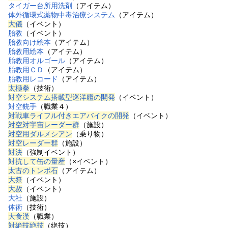
タイガー台所用洗剤
（アイテム）
体外循環式薬物中毒治療システム
（アイテム）
大儀
（イベント）
胎教
（イベント）
胎教向け絵本
（アイテム）
胎教用絵本
（アイテム）
胎教用オルゴール
（アイテム）
胎教用ＣＤ
（アイテム）
胎教用レコード
（アイテム）
太極拳
（技術）
対空システム搭載型巡洋艦の開発
（イベント）
対空銃手
（職業４）
対戦車ライフル付きエアバイクの開発
（イベント）
対空対宇宙レーダー群
（施設）
対空用ダルメシアン
（乗り物）
対空レーダー群
（施設）
対決
（強制イベント）
対抗して缶の量産
（×イベント）
太古のトンボ石
（アイテム）
大祭
（イベント）
大赦
（イベント）
大社
（施設）
体術
（技術）
大食漢
（職業）
対絶技絶技
（絶技）