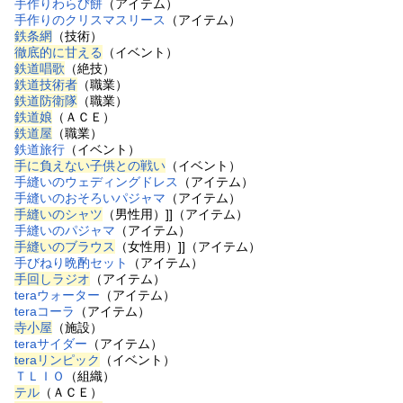
手作りわらび餅
（アイテム）
手作りのクリスマスリース
（アイテム）
鉄条網
（技術）
徹底的に甘える
（イベント）
鉄道唱歌
（絶技）
鉄道技術者
（職業）
鉄道防衛隊
（職業）
鉄道娘
（ＡＣＥ）
鉄道屋
（職業）
鉄道旅行
（イベント）
手に負えない子供との戦い
（イベント）
手縫いのウェディングドレス
（アイテム）
手縫いのおそろいパジャマ
（アイテム）
手縫いのシャツ
（男性用）]]（アイテム）
手縫いのパジャマ
（アイテム）
手縫いのブラウス
（女性用）]]（アイテム）
手びねり晩酌セット
（アイテム）
手回しラジオ
（アイテム）
teraウォーター
（アイテム）
teraコーラ
（アイテム）
寺小屋
（施設）
teraサイダー
（アイテム）
teraリンピック
（イベント）
ＴＬＩＯ
（組織）
テル
（ＡＣＥ）