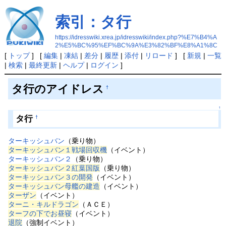
索引：タ行
https://idresswiki.xrea.jp/idresswiki/index.php?%E7%B4%A
2%E5%BC%95%EF%BC%9A%E3%82%BF%E8%A1%8C
[
トップ
] [
編集
|
凍結
|
差分
|
履歴
|
添付
|
リロード
] [
新規
|
一覧
|
検索
|
最終更新
|
ヘルプ
|
ログイン
]
タ行のアイドレス
†
↑
タ行
†
ターキッシュバン
（乗り物）
ターキッシュバン１戦場回収機
（イベント）
ターキッシュバン２
（乗り物）
ターキッシュバン２紅葉国版
（乗り物）
ターキッシュバン３の開発
（イベント）
ターキッシュバン母艦の建造
（イベント）
ターザン
（イベント）
ターニ・キルドラゴン
（ＡＣＥ）
ターフの下でお昼寝
（イベント）
退院
（強制イベント）