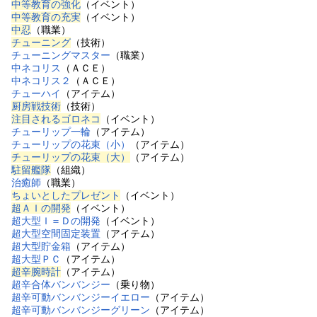
中等教育の強化
（イベント）
中等教育の充実
（イベント）
中忍
（職業）
チューニング
（技術）
チューニングマスター
（職業）
中ネコリス
（ＡＣＥ）
中ネコリス２
（ＡＣＥ）
チューハイ
（アイテム）
厨房戦技術
（技術）
注目されるゴロネコ
（イベント）
チューリップ一輪
（アイテム）
チューリップの花束（小）
（アイテム）
チューリップの花束（大）
（アイテム）
駐留艦隊
（組織）
治癒師
（職業）
ちょいとしたプレゼント
（イベント）
超ＡＩの開発
（イベント）
超大型Ｉ＝Ｄの開発
（イベント）
超大型空間固定装置
（アイテム）
超大型貯金箱
（アイテム）
超大型ＰＣ
（アイテム）
超辛腕時計
（アイテム）
超辛合体バンバンジー
（乗り物）
超辛可動バンバンジーイエロー
（アイテム）
超辛可動バンバンジーグリーン
（アイテム）