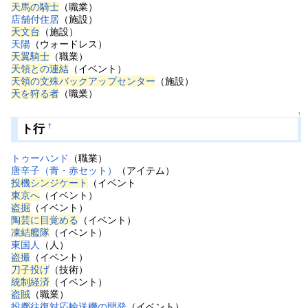
天馬の騎士
（職業）
店舗付住居
（施設）
天文台
（施設）
天陽
（ウォードレス）
天翼騎士
（職業）
天領との連結
（イベント）
天領の文殊バックアップセンター
（施設）
天を狩る者
（職業）
↑
ト行
†
トゥーハンド
（職業）
唐辛子（青・赤セット）
（アイテム）
投機シンジケート
（イベント
東京へ
（イベント）
盗掘
（イベント）
陶芸に目覚める
（イベント）
凍結艦隊
（イベント）
東国人
（人）
盗撮
（イベント）
刀子投げ
（技術）
統制経済
（イベント）
盗賊
（職業）
投擲往復対応輸送機の開発
（イベント）