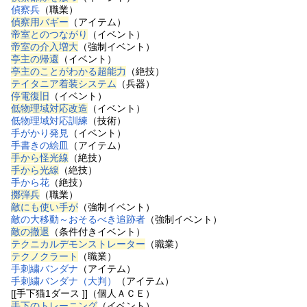
偵察兵
（職業）
偵察用バギー
（アイテム）
帝室とのつながり
（イベント）
帝室の介入増大
（強制イベント）
亭主の帰還
（イベント）
亭主のことがわかる超能力
（絶技）
テイタニア着装システム
（兵器）
停電復旧
（イベント）
低物理域対応改造
（イベント）
低物理域対応訓練
（技術）
手がかり発見
（イベント）
手書きの絵皿
（アイテム）
手から怪光線
（絶技）
手から光線
（絶技）
手から花
（絶技）
擲弾兵
（職業）
敵にも使い手が
（強制イベント）
敵の大移動～おそるべき追跡者
（強制イベント）
敵の撤退
（条件付きイベント）
テクニカルデモンストレーター
（職業）
テクノクラート
（職業）
手刺繍バンダナ
（アイテム）
手刺繍バンダナ（大判）
（アイテム）
[[手下猫1ダース ]]（個人ＡＣＥ）
手下のトレーニング
（イベント）