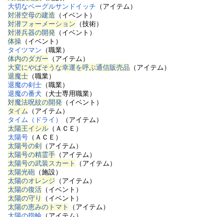
大切なベーグルサンドイッチ
（アイテム）
対潜空母の建造
（イベント）
対潜フォーメーション
（技術）
対潜兵器の開発
（イベント）
体操
（イベント）
タイツマン
（職業）
体内のダガー
（アイテム）
大変にやばそうな幸運を呼ぶ通信販売品
（アイテム）
退魔士
（職業）
退魔の剣士
（職業）
退魔の番犬
（犬士専用職業）
対魔法呪紋の開発
（イベント）
タイム
（アイテム）
タイム（ドライ）
（アイテム）
太陽王イシル
（ＡＣＥ）
太陽号
（ＡＣＥ）
太陽号の剣
（アイテム）
太陽号の精霊手
（アイテム）
太陽号の武装スカート
（アイテム）
太陽光砲
（施設）
太陽のオレンジ
（アイテム）
太陽の復活
（イベント）
太陽の守り
（イベント）
太陽の恵みのトマト
（アイテム）
太陽の指輪
（アイテム）