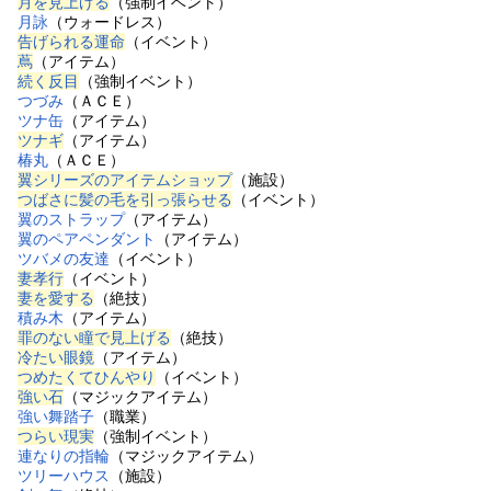
月を見上げる
（強制イベント）
月詠
（ウォードレス）
告げられる運命
（イベント）
蔦
（アイテム）
続く反目
（強制イベント）
つづみ
（ＡＣＥ）
ツナ缶
（アイテム）
ツナギ
（アイテム）
椿丸
（ＡＣＥ）
翼シリーズのアイテムショップ
（施設）
つばさに髪の毛を引っ張らせる
（イベント）
翼のストラップ
（アイテム）
翼のペアペンダント
（アイテム）
ツバメの友達
（イベント）
妻孝行
（イベント）
妻を愛する
（絶技）
積み木
（アイテム）
罪のない瞳で見上げる
（絶技）
冷たい眼鏡
（アイテム）
つめたくてひんやり
（イベント）
強い石
（マジックアイテム）
強い舞踏子
（職業）
つらい現実
（強制イベント）
連なりの指輪
（マジックアイテム）
ツリーハウス
（施設）