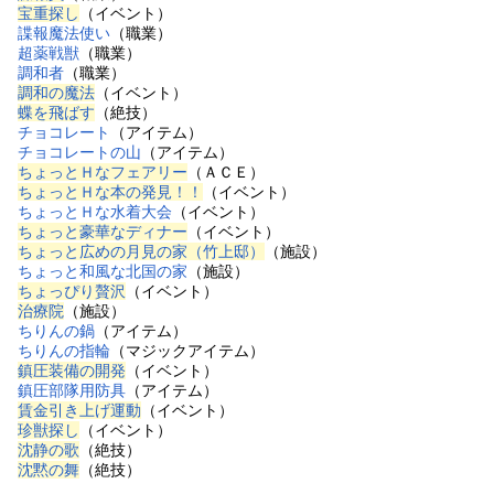
宝重探し
（イベント）
諜報魔法使い
（職業）
超薬戦獣
（職業）
調和者
（職業）
調和の魔法
（イベント）
蝶を飛ばす
（絶技）
チョコレート
（アイテム）
チョコレートの山
（アイテム）
ちょっとＨなフェアリー
（ＡＣＥ）
ちょっとＨな本の発見！！
（イベント）
ちょっとＨな水着大会
（イベント）
ちょっと豪華なディナー
（イベント）
ちょっと広めの月見の家（竹上邸）
（施設）
ちょっと和風な北国の家
（施設）
ちょっぴり贅沢
（イベント）
治療院
（施設）
ちりんの鍋
（アイテム）
ちりんの指輪
（マジックアイテム）
鎮圧装備の開発
（イベント）
鎮圧部隊用防具
（アイテム）
賃金引き上げ運動
（イベント）
珍獣探し
（イベント）
沈静の歌
（絶技）
沈黙の舞
（絶技）