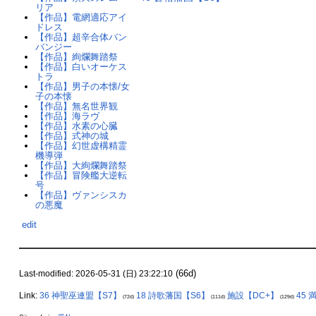
リア
【作品】電網適応アイ
ドレス
【作品】超辛合体バン
バンジー
【作品】絢爛舞踏祭
【作品】白いオーケス
トラ
【作品】男子の本懐/女
子の本懐
【作品】無名世界観
【作品】海ラヴ
【作品】水素の心臓
【作品】式神の城
【作品】幻世虚構精霊
機導弾
【作品】大絢爛舞踏祭
【作品】冒険艦大逆転
号
【作品】ヴァンシスカ
の悪魔
edit
(66d)
Last-modified: 2026-05-31 (日) 23:22:10
Link:
36 神聖巫連盟【S7】
18 詩歌藩国【S6】
施設【DC+】
45
(72d)
(111d)
(129d)