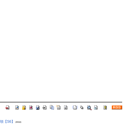
爵領【S6】
(450d)