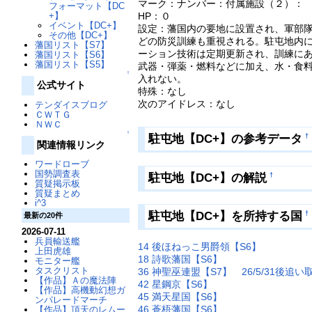
マーク：ナンバー：付属施設（２）：
フォーマット【DC
HP：０
+】
イベント【DC+】
設定：藩国内の要地に設置され、軍部
その他【DC+】
どの防災訓練も重視される。駐屯地内
藩国リスト【S7】
ーション技術は定期更新され、訓練に
藩国リスト【S6】
藩国リスト【S5】
武器・弾薬・燃料などに加え、水・食
↑
入れない。
公式サイト
特殊：なし
次のアイドレス：なし
テンダイスブログ
ＣＷＴＧ
ＮＷＣ
↑
駐屯地【DC+】の参考データ
†
関連情報リンク
ワードローブ
国勢調査表
駐屯地【DC+】の解説
†
質疑掲示板
質疑まとめ
i^3
駐屯地【DC+】を所持する国
†
最新の20件
2026-07-11
兵員輸送艦
14 後ほねっこ男爵領【S6】
上田虎雄
18 詩歌藩国【S6】
モニター艦
タスクリスト
36 神聖巫連盟【S7】
26/5/31後追い
【作品】Ａの魔法陣
42 星鋼京【S6】
【作品】高機動幻想ガ
45 満天星国【S6】
ンパレードマーチ
46 蒼梧藩国【S6】
【作品】頂天のレムー