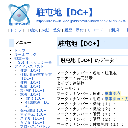
駐屯地【DC+】
https://idresswiki.xrea.jp/idresswiki/index.ph
[
トップ
] [
編集
|
凍結
|
差分
|
履歴
|
添付
|
リロード
] [
新規
|
一
駐屯地【DC+】
メニュー
†
トップ
ルールブック
勲章一覧
駐屯地【DC+】のデータ
†
【S6】セッション一覧
アイドレスリスト
種別【DC+】
マーク：ナンバー：名前：駐屯地
仕様/用途/主要産業
オーナー：共同開示
【DC+】
種族【DC+】
タイプ：建築物
職業【DC+】
スケール：７
乗り物【DC+】
マーク：ナンバー：種別：
軍事拠点
施設【DC+】
マーク：ナンバー：用途：
軍事訓練・
自宅【DC+】
付属施設【DC
マーク：ナンバー：機能（１）：
+】
マーク：ナンバー：機能（２）：
保有組織【DC+】
マーク：ナンバー：備品（１）：
アイテム【DC+】
スキル【DC+】
マーク：ナンバー：備品（２）：
ＡＣＥ【DC+】
マーク：ナンバー：付属施設（１）：
プロセス／バトル