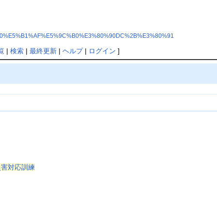
p?%E9%A7%90%E5%B1%AF%E5%9C%B0%E3%80%90DC%2B%E3%80%91
覧
|
検索
|
最終更新
|
ヘルプ
|
ログイン
]
災害対応訓練