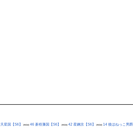
 満天星国【S6】
46 蒼梧藩国【S6】
42 星鋼京【S6】
14 後ほねっこ男
(450d)
(450d)
(450d)