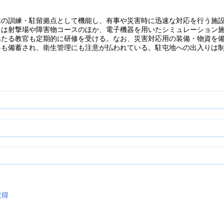
隊の訓練・駐留拠点として機能し、有事や災害時に迅速な対応を行う施
には射撃場や障害物コースのほか、電子機器を用いたシミュレーション
あたる教官も定期的に研修を受ける。なお、災害対応用の装備・物資を
料も備蓄され、衛生管理にも注意が払われている。駐屯地への出入りは
取得