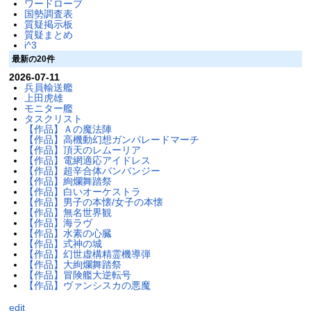
ワードローブ
国勢調査表
質疑掲示板
質疑まとめ
i^3
最新の20件
2026-07-11
兵員輸送艦
上田虎雄
モニター艦
タスクリスト
【作品】Ａの魔法陣
【作品】高機動幻想ガンパレードマーチ
【作品】頂天のレムーリア
【作品】電網適応アイドレス
【作品】超辛合体バンバンジー
【作品】絢爛舞踏祭
【作品】白いオーケストラ
【作品】男子の本懐/女子の本懐
【作品】無名世界観
【作品】海ラヴ
【作品】水素の心臓
【作品】式神の城
【作品】幻世虚構精霊機導弾
【作品】大絢爛舞踏祭
【作品】冒険艦大逆転号
【作品】ヴァンシスカの悪魔
edit