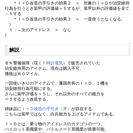
＊Ｉ＝Ｄ改造の手引きの効果２ ＝ 対象のＩ＝Ｄが治安維持
行為を行うとき装甲の評価値＋５するが、装甲以外の評価値を全て
－５する
＊Ｉ＝Ｄ改造の手引きの効果３ ＝ 一度使うとなくなる。
｝
ｔ：→次のアイドレス ＝ なし
｝
↑
解説
†
ＢＫ警備保障（現
ＣＦ時計電気
）で販売されていた
治安維持用のアイテム。現在は購入不可。
価格は８０マイル。
一回使いきりのアイテムで、藩国所有のＩ＝Ｄ、１機を
治安維持行為可能にする。
さらに装甲評価を＋５し、それ以外のすべての能力を
ー５するよう改造する。
姉妹品に
Ｉ＝Ｄ改造の手引き（矛）
が存在する。
こちらは装甲ではなく、白兵能力を上げるアイテムである。
Ｉ＝Ｄとは、乗り物のアイドレスのカテゴリの一つ。
パイロット系職業や、バトルメード系職業が搭乗可能。