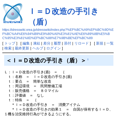
Ｉ＝Ｄ改造の手引き
（盾）
https://idresswiki.xrea.jp/idresswiki/index.php?%EF%BC%A9%EF%BC%9D%E
F%BC%A4%E6%94%B9%E9%80%A0%E3%81%AE%E6%89%8B%E5%B
C%95%E3%81%8D%EF%BC%88%E7%9B%BE%EF%BC%89
[
トップ
] [
編集
|
凍結
|
差分
|
履歴
|
添付
|
リロード
] [
新規
|
一覧
|
検索
|
最終更新
|
ヘルプ
|
ログイン
]
＜Ｉ＝Ｄ改造の手引き（盾）＞
†
Ｌ：Ｉ＝Ｄ改造の手引き(盾) ＝ ｛
ｔ：名称 ＝ Ｉ＝Ｄ改造の手引き(盾)
ｔ：要点 ＝ 簡単な改造
ｔ：周辺環境 ＝ 民間整備工場
ｔ：販売価格 ＝ ８０マイル
ｔ：評価値 ＝ なし
ｔ：特殊 ＝ ｛
＊Ｉ＝Ｄ改造の手引き ＝ 消費アイテム
＊Ｉ＝Ｄ改造の手引きの効果１ ＝ 自国が保有するＩ＝Ｄ、
１機を治安維持行為ができるようにする。