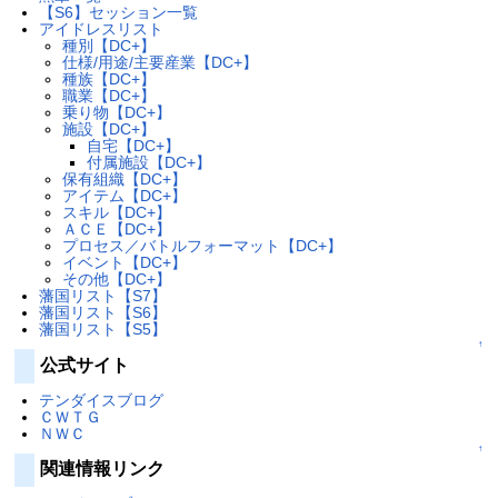
【S6】セッション一覧
アイドレスリスト
種別【DC+】
仕様/用途/主要産業【DC+】
種族【DC+】
職業【DC+】
乗り物【DC+】
施設【DC+】
自宅【DC+】
付属施設【DC+】
保有組織【DC+】
アイテム【DC+】
スキル【DC+】
ＡＣＥ【DC+】
プロセス／バトルフォーマット【DC+】
イベント【DC+】
その他【DC+】
藩国リスト【S7】
藩国リスト【S6】
藩国リスト【S5】
↑
公式サイト
テンダイスブログ
ＣＷＴＧ
ＮＷＣ
↑
関連情報リンク