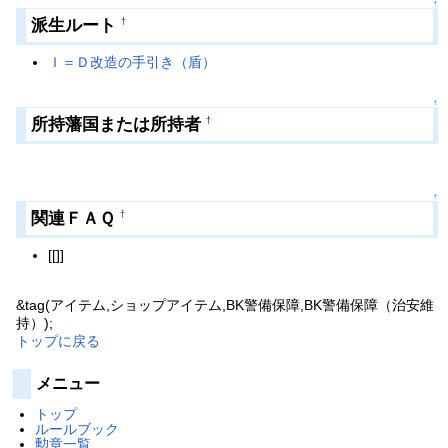
↑
派生ルート
†
Ｉ＝Ｄ改造の手引き（盾）
↑
所持藩国または所持者
†
↑
関連ＦＡＱ
†
[[]]
&tag(アイテム,ショップアイテム,BK警備保障,BK警備保障（治安維
持）);
トップに戻る
メニュー
トップ
ルールブック
勲章一覧