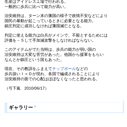
生産はアイドレス工場で行われる。
一般的に歩兵に比べて能力が高い。
治安維持は、ターン末の藩国の様子で政情不安などにより
国民の暴動が起こっているときに必要となる能力。
鎮圧判定に成功しなければ藩国滅亡となる。
判定に使える能力は白兵がメインで、不殺とするためには
評価を－５して手加減攻撃をしなければならない。
このアイテムがでた当時は、歩兵の能力が弱い国の
治安維持は大変な苦労があった。他国から援軍をもらい
なんとか鎮圧という国もあった。
現在、その教訓をふまえて
チップボール
などの
歩兵扱いＩ＝Ｄが現れ、各国で編成されることにより
治安維持の面での心配はほぼなくなったと思われる。
（弓下嵐 2010/06/17）
↑
ギャラリー
†