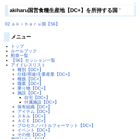
↑
akiharu国営食糧生産地【DC+】を所持する国
†
02 ａｋｉｈａｒｕ国【S6】
メニュー
トップ
ルールブック
勲章一覧
【S6】セッション一覧
アイドレスリスト
種別【DC+】
仕様/用途/主要産業【DC+】
種族【DC+】
職業【DC+】
乗り物【DC+】
施設【DC+】
自宅【DC+】
付属施設【DC+】
保有組織【DC+】
アイテム【DC+】
スキル【DC+】
ＡＣＥ【DC+】
プロセス／バトルフォーマット【DC+】
イベント【DC+】
その他【DC+】