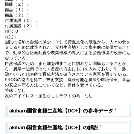
機能（２）：
備品（１）：
備品（２）：
付属施設（１）：
付属施設（２）：
HP：０
設定：
国民の増加と自然の減少、そして狩猟文化の衰退から、人々の食を
支えるために建造された。食料生産地として集中的に整備すること
で、効率的な区画配置や農業機械の導入による労働環境の改善にも
なっている。
自然保護のため、また畑を耕すことに慣れない国民もいることか
ら、農業一辺倒ではなく畜産の方面にも力を入れており、牛、豚、
鶏といった代表的で育成方法が確立されている家畜を育てている。
FROGの協力を得て、技術支援、持続可能な農法や環境保全、食品
の安全を守る方法についてなど、監修を受けている。
特殊：なし
次のアイドレス：派生なしクラフトの為、なし
↑
akiharu国営食糧生産地【DC+】の参考データ
†
↑
akiharu国営食糧生産地【DC+】の解説
†