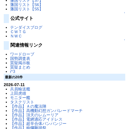
藩国リスト【S7】
藩国リスト【S6】
藩国リスト【S5】
↑
公式サイト
テンダイスブログ
ＣＷＴＧ
ＮＷＣ
↑
関連情報リンク
ワードローブ
国勢調査表
質疑掲示板
質疑まとめ
i^3
最新の20件
2026-07-11
兵員輸送艦
上田虎雄
モニター艦
タスクリスト
【作品】Ａの魔法陣
【作品】高機動幻想ガンパレードマーチ
【作品】頂天のレムーリア
【作品】電網適応アイドレス
【作品】超辛合体バンバンジー
【作品】絢爛舞踏祭