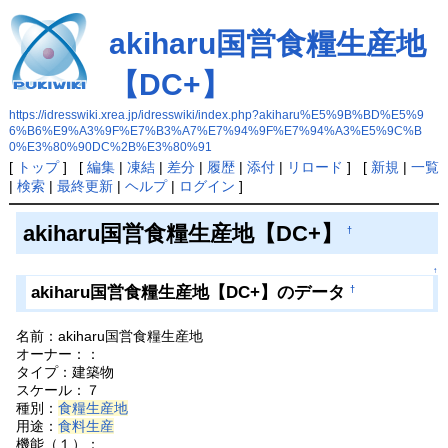
akiharu国営食糧生産地
【DC+】
https://idresswiki.xrea.jp/idresswiki/index.php?akiharu%E5%9B%BD%E5%9
6%B6%E9%A3%9F%E7%B3%A7%E7%94%9F%E7%94%A3%E5%9C%B
0%E3%80%90DC%2B%E3%80%91
[
トップ
] [
編集
|
凍結
|
差分
|
履歴
|
添付
|
リロード
] [
新規
|
一覧
|
検索
|
最終更新
|
ヘルプ
|
ログイン
]
akiharu国営食糧生産地【DC+】
†
↑
akiharu国営食糧生産地【DC+】のデータ
†
名前：akiharu国営食糧生産地
オーナー：：
タイプ：建築物
スケール：７
種別：
食糧生産地
用途：
食料生産
機能（１）：