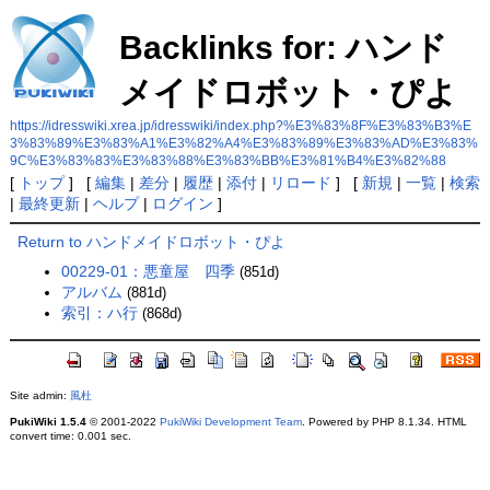
Backlinks for: ハンド
メイドロボット・ぴよ
https://idresswiki.xrea.jp/idresswiki/index.php?%E3%83%8F%E3%83%B3%E
3%83%89%E3%83%A1%E3%82%A4%E3%83%89%E3%83%AD%E3%83%
9C%E3%83%83%E3%83%88%E3%83%BB%E3%81%B4%E3%82%88
[
トップ
] [
編集
|
差分
|
履歴
|
添付
|
リロード
] [
新規
|
一覧
|
検索
|
最終更新
|
ヘルプ
|
ログイン
]
Return to ハンドメイドロボット・ぴよ
00229-01：悪童屋 四季
(851d)
アルバム
(881d)
索引：ハ行
(868d)
Site admin:
風杜
PukiWiki 1.5.4
© 2001-2022
PukiWiki Development Team
. Powered by PHP 8.1.34. HTML
convert time: 0.001 sec.