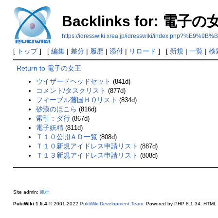
Backlinks for: 電子
https://idresswiki.xrea.jp/idresswiki/index.ph
[
トップ
] [
編集
|
差分
|
履歴
|
添付
|
リロード
] [
新規
|
一覧
|
検
Return to 電子の女王
ウイザードヘッドセット
(841d)
コメント/タスクリスト
(877d)
フィーブル藩国ＨＱリスト
(834d)
砂漠のほこら
(816d)
索引：ダ行
(867d)
電子妖精
(811d)
Ｔ１０公開ＡＤ一覧
(808d)
Ｔ１０新規アイドレス申請リスト
(887d)
Ｔ１３新規アイドレス申請リスト
(808d)
Site admin:
風杜
PukiWiki 1.5.4
© 2001-2022
PukiWiki Development Team
. Powered by PHP 8.1.34. HTML c