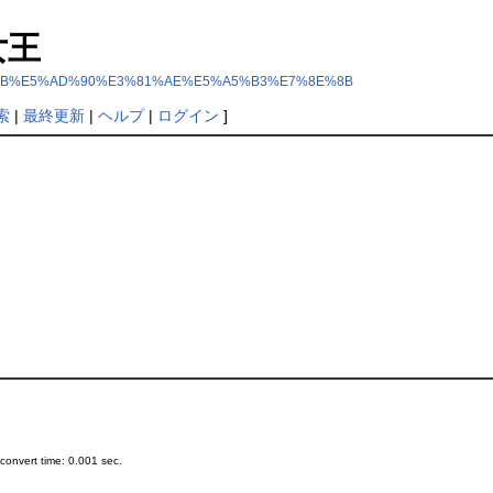
の女王
p?%E9%9B%BB%E5%AD%90%E3%81%AE%E5%A5%B3%E7%8E%8B
索
|
最終更新
|
ヘルプ
|
ログイン
]
onvert time: 0.001 sec.