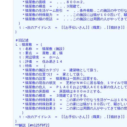
　　＊猫屋敷の面積　＝　，，，８００ｍ２。
　　＊猫屋敷の構造　＝　，，，３階建て。
　　＊猫屋敷の生活ゲーム割引　＝　，，条件発動，この施設の中で行
　　＊猫屋敷の特殊能力　＝　，，，この施設には猫が１００匹いて、
　　＊猫屋敷の猫の世話　＝　，，，この施設には周囲の人がやってき
　｝
　ｔ：→次のアイドレス　＝　[[お手伝いさん]]（職業），[[猫好き]]
｝
＃旧記述
Ｌ：猫屋敷　＝｛
　ｔ：名称　＝　猫屋敷（施設)
　ｔ：要点　＝　屋敷，庭，猫
　ｔ：周辺環境　＝　ホーム
　ｔ：評価　＝　住み易さ１４　
　ｔ：特殊　＝　｛
　　＊猫屋敷の施設カテゴリ　＝　建築物として扱う。
　　＊猫屋敷の位置づけ　＝　家として扱う。
　　＊猫屋敷の設置　＝　猫屋敷は一箇所に設置する。
　　＊猫屋敷の現在の状況　＝　芝村がＮＷＣに居る場合、１マイルで
　　＊猫屋敷の住人　＝　ＰＬＡＣＥおよび個人ＡＣＥを家の住人とし
　　＊猫屋敷の床面積　＝　床面積は８００ｍ２とする。
　　＊猫屋敷の構造　＝　３階建てまでとする。
　　＊猫屋敷の特殊効果１　＝　この家の中で行なう生活ゲームは１０
　　＊猫屋敷の特殊効果２　＝　この家には猫が１００匹いて、騒がし
　　＊猫屋敷の特殊効果３　＝　この家には周囲の人がやってきて猫の
　　｝
　ｔ：→次のアイドレス　＝　[[お手伝いさん]]（職業），[[猫好き]]
｝
**解説 [#n125f9f2]