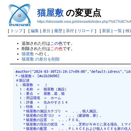
猫屋敷
の変更点
https://idresswiki.xrea.jp/idresswiki/index.php?%
[
トップ
] [
編集
|
差分
|
履歴
|
添付
|
リロード
] [
新規
|
一覧
|
検
追加された行は
この色
です。
削除された行は
この色
です。
猫屋敷
へ行く。
猫屋敷 の差分を削除
#author("2024-03-30T23:19:17+09:00","default:idress","id
*＜猫屋敷＞ [#u1b28d90]
＃新記述
Ｌ：猫屋敷　＝　｛
　ｔ：名称　＝　猫屋敷（施設）
　ｔ：要点　＝　屋敷，庭，猫
　ｔ：周辺環境　＝　ホーム
　ｔ：評価　＝　住みやすさ１４
　ｔ：特殊　＝　｛
　　＊猫屋敷の施設カテゴリ　＝　，，，個人施設。
　　＊猫屋敷の位置づけ　＝　，，，｛建築物，家｝。
　　＊猫屋敷の設置　＝　，，，ＦＥＧ。
　　＊猫屋敷の現在の状況　＝　，，，芝村がＮＷＣに居る場合、１マ
　　＊猫屋敷の配置　＝　，，，ＰＬＡＣＥおよび個人ＡＣＥを家の住