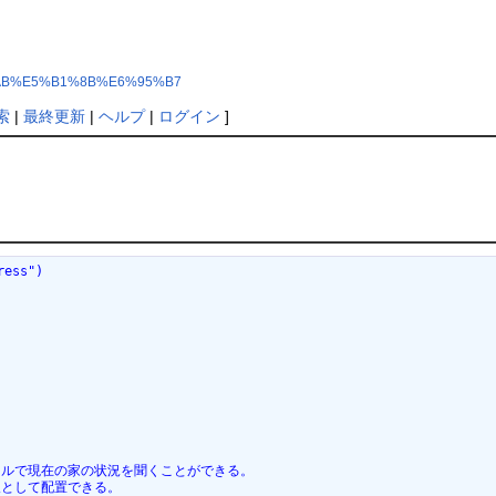
E7%8C%AB%E5%B1%8B%E6%95%B7
索
|
最終更新
|
ヘルプ
|
ログイン
]
ress")
イルで現在の家の状況を聞くことができる。
人として配置できる。