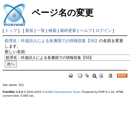
ページ名の変更
[
トップ
] [
新規
|
一覧
|
検索
|
最終更新
|
ヘルプ
|
ログイン
]
処理名：吟遊詩人による各藩国での情報収集【S5】
の名前を変更
します。
新しい名前:
Site admin:
風杜
PukiWiki 1.5.4
© 2001-2022
PukiWiki Development Team
. Powered by PHP 8.1.34. HTML
convert time: 0.060 sec.