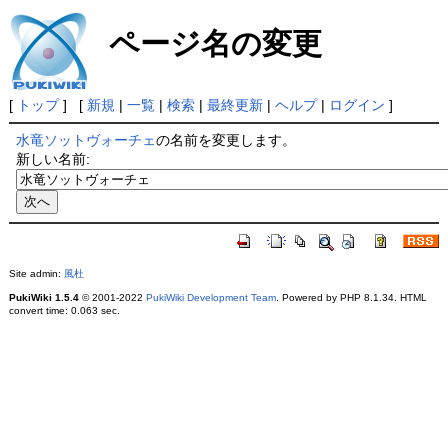
ページ名の変更
[
トップ
] [
新規
|
一覧
|
検索
|
最終更新
|
ヘルプ
|
ログイン
]
水竜ソットヴォーチェ
の名前を変更します。
新しい名前:
Site admin:
風杜
PukiWiki 1.5.4
© 2001-2022
PukiWiki Development Team
. Powered by PHP 8.1.34. HTML
convert time: 0.063 sec.