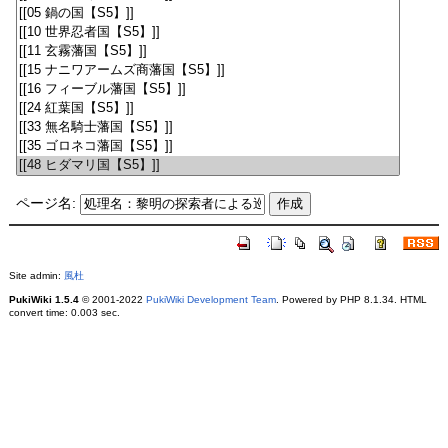
ページ名:
Site admin:
風杜
PukiWiki 1.5.4
© 2001-2022
PukiWiki Development Team
. Powered by PHP 8.1.34. HTML
convert time: 0.003 sec.