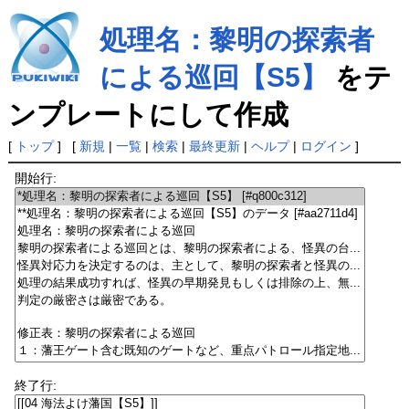
処理名：黎明の探索者
による巡回【S5】
をテ
ンプレートにして作成
[
トップ
] [
新規
|
一覧
|
検索
|
最終更新
|
ヘルプ
|
ログイン
]
開始行:
終了行: