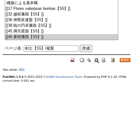
ページ名:
Site admin:
風杜
PukiWiki 1.5.4
© 2001-2022
PukiWiki Development Team
. Powered by PHP 8.1.34. HTML
convert time: 0.001 sec.