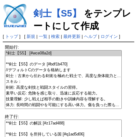
剣士【S5】
をテンプレ
ートにして作成
[
トップ
] [
新規
|
一覧
|
検索
|
最終更新
|
ヘルプ
|
ログイン
]
開始行:
終了行: