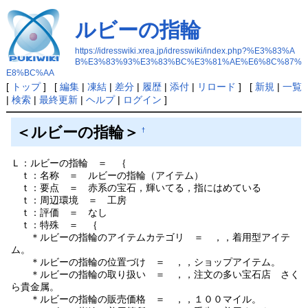
ルビーの指輪
https://idresswiki.xrea.jp/idresswiki/index.php?%E3%83%A
B%E3%83%93%E3%83%BC%E3%81%AE%E6%8C%87%
E8%BC%AA
[
トップ
] [
編集
|
凍結
|
差分
|
履歴
|
添付
|
リロード
] [
新規
|
一覧
|
検索
|
最終更新
|
ヘルプ
|
ログイン
]
＜ルビーの指輪＞
†
Ｌ：ルビーの指輪 ＝ ｛
ｔ：名称 ＝ ルビーの指輪（アイテム）
ｔ：要点 ＝ 赤系の宝石，輝いてる，指にはめている
ｔ：周辺環境 ＝ 工房
ｔ：評価 ＝ なし
ｔ：特殊 ＝ ｛
＊ルビーの指輪のアイテムカテゴリ ＝ ，，着用型アイテ
ム。
＊ルビーの指輪の位置づけ ＝ ，，ショップアイテム。
＊ルビーの指輪の取り扱い ＝ ，，注文の多い宝石店 さく
ら貴金属。
＊ルビーの指輪の販売価格 ＝ ，，１００マイル。