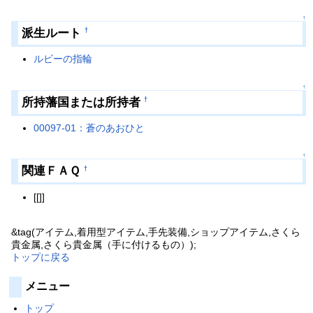
↑
派生ルート
†
ルビーの指輪
↑
所持藩国または所持者
†
00097-01：蒼のあおひと
↑
関連ＦＡＱ
†
[[]]
&tag(アイテム,着用型アイテム,手先装備,ショップアイテム,さくら
貴金属,さくら貴金属（手に付けるもの）);
トップに戻る
メニュー
トップ