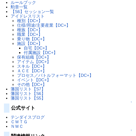
ルールブック
勲章一覧
【S6】セッション一覧
アイドレスリスト
種別【DC+】
仕様/用途/主要産業【DC+】
種族【DC+】
職業【DC+】
乗り物【DC+】
施設【DC+】
自宅【DC+】
付属施設【DC+】
保有組織【DC+】
アイテム【DC+】
スキル【DC+】
ＡＣＥ【DC+】
プロセス／バトルフォーマット【DC+】
イベント【DC+】
その他【DC+】
藩国リスト【S7】
藩国リスト【S6】
藩国リスト【S5】
↑
公式サイト
テンダイスブログ
ＣＷＴＧ
ＮＷＣ
↑