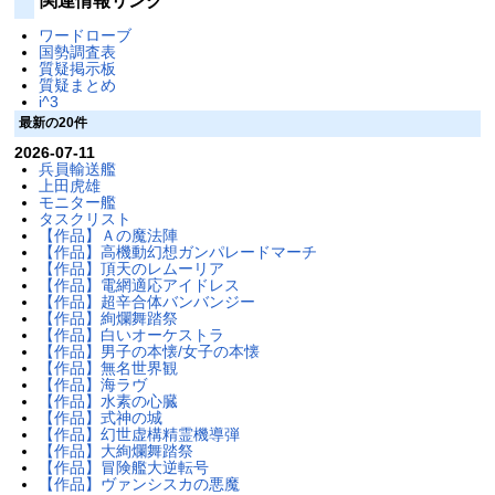
関連情報リンク
ワードローブ
国勢調査表
質疑掲示板
質疑まとめ
i^3
最新の20件
2026-07-11
兵員輸送艦
上田虎雄
モニター艦
タスクリスト
【作品】Ａの魔法陣
【作品】高機動幻想ガンパレードマーチ
【作品】頂天のレムーリア
【作品】電網適応アイドレス
【作品】超辛合体バンバンジー
【作品】絢爛舞踏祭
【作品】白いオーケストラ
【作品】男子の本懐/女子の本懐
【作品】無名世界観
【作品】海ラヴ
【作品】水素の心臓
【作品】式神の城
【作品】幻世虚構精霊機導弾
【作品】大絢爛舞踏祭
【作品】冒険艦大逆転号
【作品】ヴァンシスカの悪魔