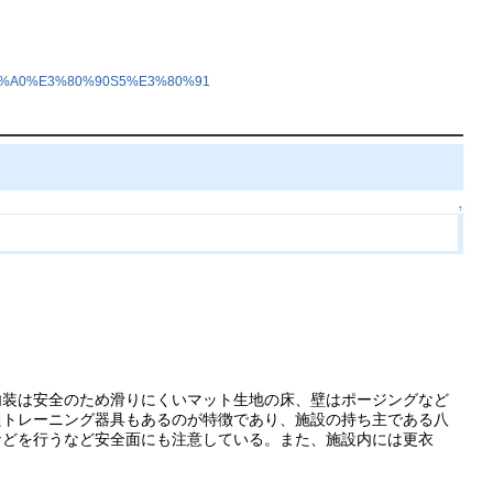
3%83%A0%E3%80%90S5%E3%80%91
↑
内装は安全のため滑りにくいマット生地の床、壁はポージングなど
たトレーニング器具もあるのが特徴であり、施設の持ち主である八
などを行うなど安全面にも注意している。また、施設内には更衣