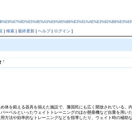
.php?%E5%85%AB%E9%87%8D%E5%9E%A3%E6%85%B6%E3%81%AE%E3%82%B8%E
覧
|
検索
|
最終更新
|
ヘルプ
|
ログイン
]
タ
†
ため体を鍛える器具を揃えた施設で、藩国民にも広く開放されている。
、バーベルといったウェイトトレーニングのほか懸垂機など自重を用い
使用方法や効率的なトレーニングなどを指導したり、ウェイト時の補助