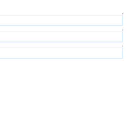
↑
↑
↑