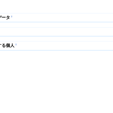
データ
†
する個人
†