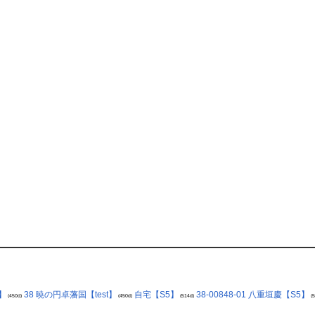
】
38 暁の円卓藩国【test】
自宅【S5】
38-00848-01 八重垣慶【S5】
(450d)
(450d)
(514d)
(5