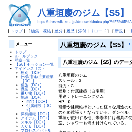
八重垣慶のジム【S5】
https://idresswiki.xrea.jp/idresswiki/index
[
トップ
] [
編集
|
凍結
|
差分
|
履歴
|
添付
|
リロード
] [
新規
|
一
八重垣慶のジム【S5】
メニュー
†
トップ
ルールブック
勲章一覧
八重垣慶のジム【S5】のデー
【S6】セッション一覧
アイドレスリスト
種別【DC+】
八重垣慶のジム
仕様/用途/主要産業
スケール：3
【DC+】
種族【DC+】
能力：C
職業【DC+】
種別：付属建築（自宅用）
乗り物【DC+】
用途：トレーニングジム
施設【DC+】
HP：0
自宅【DC+】
付属施設【DC
研鑽や健康維持といった様々な用途の
+】
のため鏡張りとなっている。ダンベル
保有組織【DC+】
重垣が使用する他、来場者には器具の
アイテム【DC+】
スキル【DC+】
室、シャワーも備え付けられている。
ＡＣＥ【DC+】
プロセス／バトル