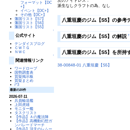
次のアイドレス：
フォーマット【DC
派生なしクラフトの為、なし
+】
イベント【DC+】
その他【DC+】
藩国リスト【S7】
八重垣慶のジム【S5】の参考
藩国リスト【S6】
藩国リスト【S5】
↑
公式サイト
八重垣慶のジム【S5】の解説
†
テンダイスブログ
ＣＷＴＧ
ＮＷＣ
八重垣慶のジム【S5】を所持
↑
関連情報リンク
38-00848-01 八重垣慶【S5】
ワードローブ
国勢調査表
質疑掲示板
質疑まとめ
i^3
最新の20件
2026-07-11
兵員輸送艦
上田虎雄
モニター艦
タスクリスト
【作品】Ａの魔法陣
【作品】高機動幻想ガ
ンパレードマーチ
【作品】頂天のレムー