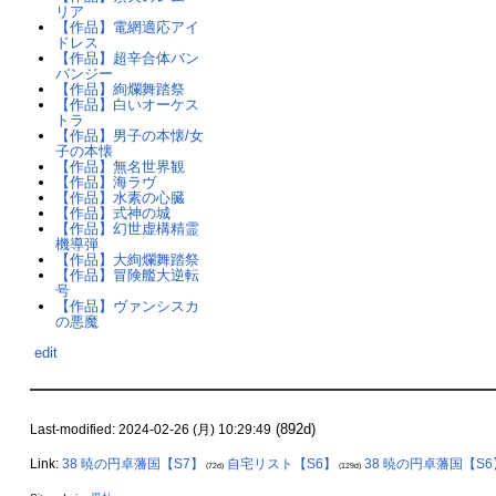
リア
【作品】電網適応アイ
ドレス
【作品】超辛合体バン
バンジー
【作品】絢爛舞踏祭
【作品】白いオーケス
トラ
【作品】男子の本懐/女
子の本懐
【作品】無名世界観
【作品】海ラヴ
【作品】水素の心臓
【作品】式神の城
【作品】幻世虚構精霊
機導弾
【作品】大絢爛舞踏祭
【作品】冒険艦大逆転
号
【作品】ヴァンシスカ
の悪魔
edit
(892d)
Last-modified: 2024-02-26 (月) 10:29:49
Link:
38 暁の円卓藩国【S7】
自宅リスト【S6】
38 暁の円卓藩国【S6
(72d)
(129d)