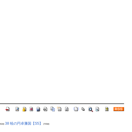
38 暁の円卓藩国【S5】
42d)
(733d)