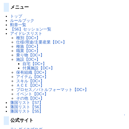
メニュー
トップ
ルールブック
勲章一覧
【S6】セッション一覧
アイドレスリスト
種別【DC+】
仕様/用途/主要産業【DC+】
種族【DC+】
職業【DC+】
乗り物【DC+】
施設【DC+】
自宅【DC+】
付属施設【DC+】
保有組織【DC+】
アイテム【DC+】
スキル【DC+】
ＡＣＥ【DC+】
プロセス／バトルフォーマット【DC+】
イベント【DC+】
その他【DC+】
藩国リスト【S7】
藩国リスト【S6】
藩国リスト【S5】
↑
公式サイト