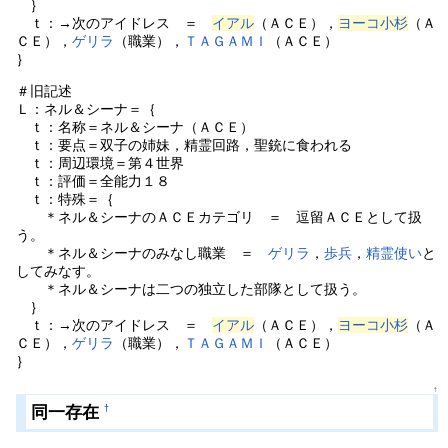
｝
ｔ：→次のアイドレス ＝
イアル
（ＡＣＥ），
ヨーコ小杉
（Ａ
ＣＥ），
ゲリラ
（職業），
ＴＡＧＡＭＩ
（ＡＣＥ）
｝
＃旧記述
Ｌ：ネル＆シーナ＝｛
ｔ：名称＝ネル＆シーナ（ＡＣＥ）
ｔ：要点＝双子の姉妹，精霊回路，聖銃に食われる
ｔ：周辺環境＝第４世界
ｔ：評価＝全能力１８
ｔ：特殊＝｛
＊ネル＆シーナのＡＣＥカテゴリ ＝ 逗留ＡＣＥとして扱
う。
＊ネル＆シーナのみなし職業 ＝
ゲリラ
，
歩兵
，
精霊使い
と
してみなす。
＊ネル＆シーナは二つの独立した部隊として扱う。
｝
ｔ：→次のアイドレス ＝
イアル
（ＡＣＥ），
ヨーコ小杉
（Ａ
ＣＥ），
ゲリラ
（職業），
ＴＡＧＡＭＩ
（ＡＣＥ）
｝
↑
同一存在
†