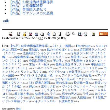
【作品】幻世虚構精霊機導弾
【作品】大絢爛舞踏祭
【作品】冒険艦大逆転号
【作品】ヴァンシスカの悪魔
edit
(908d)
Last-modified: 2024-02-10 (土) 22:03:20
Link:
【作品】幻世虚構精霊機導弾
21：え～藩国
FrontPage
ＡＣＥの
(26d)
(26d)
(78d)
みなし職業一覧
魔法使い
風の中心を探すもの
遠距離戦ランキング
(809d)
(810d)
(810d)
（ＡＣＥ）
近距離戦ランキング（ＡＣＥ）
行為別ランキング（ＡＣＥ
(812d)
(812d)
編）
編集者作業
純能力順ＡＣＥリスト
精霊使い
白兵戦ランキ
(813d)
(814d)
(815d)
(815d)
ング（ＡＣＥ）
登録絵師作業
理力使い
活動報告（０８０４１４～
(817d)
(817d)
(817d)
０８０４２０）
来須・Ａ・銀河
愛鳴之藩国ＨＱリスト
中距離戦ラ
(819d)
(820d)
(824d)
ンキング（ＡＣＥ）
ベルカインＹ
コメント/タスクリスト１１月
コ
(831d)
(834d)
(839d)
メント/タスクリスト１月/０９
イグドラシル：奇眼藩国
イグドラシル：
(839d)
(841d)
え～藩国
アイドレス名の変更・統一
アイドレス全体派生表
アイド
(841d)
(842d)
(842d)
レスwiki絵１０２～２００枚目内訳
はてない国人のイグドラシル
え～
(842d)
(843d)
藩国ＨＱリスト
43：愛鳴之藩国
蒼の忠孝
松井総一郎
松井いつ
(844d)
(851d)
(862d)
(865d)
か（ＦＥＧ版）
侍女
索引：ナ行
ヴァンシスカ・オーノール
メ
(865d)
(866d)
(867d)
(874d)
イド姿
バトルメード
トリスタン
クリサリス・ミルヒ
ＴＡＧＡ
(874d)
(875d)
(876d)
(908d)
ＭＩ
風を追う者
知恵者
学兵
戦争の天才
学生
はぐれメ
(908d)
(908d)
(908d)
(908d)
(908d)
(908d)
ード
ゲリラ
歩兵
千葉奈穂
青森恭兵
犬妖精
Ｔ８新規ア
(908d)
(908d)
(908d)
(908d)
(908d)
(908d)
イドレス申請リスト
イグドラシルルート別派生表
(918d)
(919d)
Site admin:
風杜