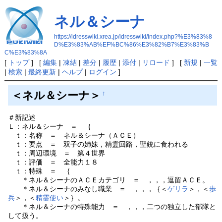
ネル＆シーナ
https://idresswiki.xrea.jp/idresswiki/index.php?%E3%83%8
D%E3%83%AB%EF%BC%86%E3%82%B7%E3%83%B
C%E3%83%8A
[
トップ
] [
編集
|
凍結
|
差分
|
履歴
|
添付
|
リロード
] [
新規
|
一覧
|
検索
|
最終更新
|
ヘルプ
|
ログイン
]
＜ネル＆シーナ＞
†
＃新記述
Ｌ：ネル＆シーナ ＝ ｛
ｔ：名称 ＝ ネル＆シーナ（ＡＣＥ）
ｔ：要点 ＝ 双子の姉妹，精霊回路，聖銃に食われる
ｔ：周辺環境 ＝ 第４世界
ｔ：評価 ＝ 全能力１８
ｔ：特殊 ＝ ｛
＊ネル＆シーナのＡＣＥカテゴリ ＝ ，，，逗留ＡＣＥ。
＊ネル＆シーナのみなし職業 ＝ ，，，｛＜
ゲリラ
＞，＜
歩
兵
＞，＜
精霊使い
＞｝。
＊ネル＆シーナの特殊能力 ＝ ，，，二つの独立した部隊と
して扱う。