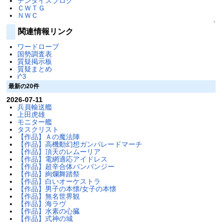
テンダイスブログ
ＣＷＴＧ
ＮＷＣ
↑
関連情報リンク
ワードローブ
国勢調査表
質疑掲示板
質疑まとめ
i^3
最新の20件
2026-07-11
兵員輸送艦
上田虎雄
モニター艦
タスクリスト
【作品】Ａの魔法陣
【作品】高機動幻想ガンパレードマーチ
【作品】頂天のレムーリア
【作品】電網適応アイドレス
【作品】超辛合体バンバンジー
【作品】絢爛舞踏祭
【作品】白いオーケストラ
【作品】男子の本懐/女子の本懐
【作品】無名世界観
【作品】海ラヴ
【作品】水素の心臓
【作品】式神の城