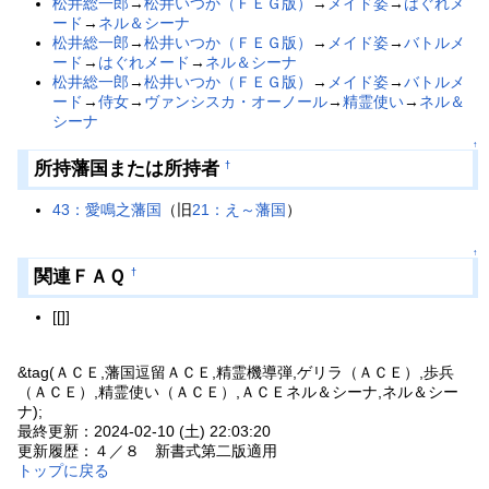
松井総一郎
→
松井いつか（ＦＥＧ版）
→
メイド姿
→
はぐれメ
ード
→
ネル＆シーナ
松井総一郎
→
松井いつか（ＦＥＧ版）
→
メイド姿
→
バトルメ
ード
→
はぐれメード
→
ネル＆シーナ
松井総一郎
→
松井いつか（ＦＥＧ版）
→
メイド姿
→
バトルメ
ード
→
侍女
→
ヴァンシスカ・オーノール
→
精霊使い
→
ネル＆
シーナ
↑
所持藩国または所持者
†
43：愛鳴之藩国
（旧
21：え～藩国
）
↑
関連ＦＡＱ
†
[[]]
&tag(ＡＣＥ,藩国逗留ＡＣＥ,精霊機導弾,ゲリラ（ＡＣＥ）,歩兵
（ＡＣＥ）,精霊使い（ＡＣＥ）,ＡＣＥネル＆シーナ,ネル＆シー
ナ);
最終更新：2024-02-10 (土) 22:03:20
更新履歴：４／８ 新書式第二版適用
トップに戻る