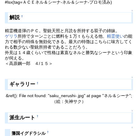
#lsx(tag=ＡＣＥネル＆シーナ-ネル＆シーナ-プロモ済み)
↑
解説
†
精霊機道弾のＰＣ。聖銃天照と月読を所持する双子の姉妹。
ゲリラ
所持でターンごとに燃料を１万ｔもらえる他、
精霊使い
の能
力で相手の特殊を無効化できる。最大の特徴はこちらに味方してく
れる数少ない聖銃所持者であることだろう。
外見は１４歳くらいで性格は素直なネルと勝気なシーナという印象
が伺える。
＜高原鋼一郎 ４/１５＞
↑
ギャラリー
†
&ref(): File not found: "saku_nerushi-.jpg" at page "ネル＆シーナ";
（絵：矢神サク）
↑
派生ルート
†
↑
†
藩国イグドラシル