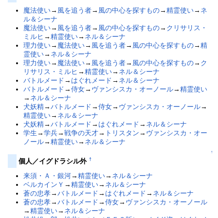
魔法使い
→
風を追う者
→
風の中心を探すもの
→
精霊使い
→
ネ
ル＆シーナ
魔法使い
→
風を追う者
→
風の中心を探すもの
→
クリサリス・
ミルヒ
→
精霊使い
→
ネル＆シーナ
理力使い
→
魔法使い
→
風を追う者
→
風の中心を探すもの
→
精
霊使い
→
ネル＆シーナ
理力使い
→
魔法使い
→
風を追う者
→
風の中心を探すもの
→
ク
リサリス・ミルヒ
→
精霊使い
→
ネル＆シーナ
バトルメード
→
はぐれメード
→
ネル＆シーナ
バトルメード
→
侍女
→
ヴァンシスカ・オーノール
→
精霊使い
→
ネル＆シーナ
犬妖精
→
バトルメード
→
侍女
→
ヴァンシスカ・オーノール
→
精霊使い
→
ネル＆シーナ
犬妖精
→
バトルメード
→
はぐれメード
→
ネル＆シーナ
学生
→
学兵
→
戦争の天才
→
トリスタン
→
ヴァンシスカ・オー
ノール
→
精霊使い
→
ネル＆シーナ
↑
†
個人／イグドラシル外
来須・Ａ・銀河
→
精霊使い
→
ネル＆シーナ
ベルカインＹ
→
精霊使い
→
ネル＆シーナ
蒼の忠孝
→
バトルメード
→
はぐれメード
→
ネル＆シーナ
蒼の忠孝
→
バトルメード
→
侍女
→
ヴァンシスカ・オーノール
→
精霊使い
→
ネル＆シーナ