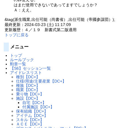
はまだ使用できないであってますでしょうか？
Ａ：ええ。
&tag(派生職業,出仕可能（尚書省）,出仕可能（帝國参謀団）);
最終更新：2024-03-23 (土) 11:17:09
更新履歴：４／１９ 新書式第二版適用
トップに戻る
メニュー
トップ
ルールブック
勲章一覧
【S6】セッション一覧
アイドレスリスト
種別【DC+】
仕様/用途/主要産業【DC+】
種族【DC+】
職業【DC+】
乗り物【DC+】
施設【DC+】
自宅【DC+】
付属施設【DC+】
保有組織【DC+】
アイテム【DC+】
スキル【DC+】
ＡＣＥ【DC+】