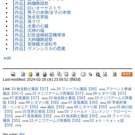
【作品】絢爛舞踏祭
【作品】白いオーケストラ
【作品】男子の本懐/女子の本懐
【作品】無名世界観
【作品】海ラヴ
【作品】水素の心臓
【作品】式神の城
【作品】幻世虚構精霊機導弾
【作品】大絢爛舞踏祭
【作品】冒険艦大逆転号
【作品】ヴァンシスカの悪魔
edit
(892d)
Last-modified: 2024-02-28 (水) 23:08:52
Link:
33 無名騎士藩国【S7】
16 フィーブル藩国【S6】
アクベンス整備
(74d)
(210d)
施設【DC+】
15 ナニワアームズ商藩国【S7】
48 ヒダマリ国【S7】
(221d)
(222d)
47 星風藩国【S7】
33 無名騎士藩国【S6】
15 ナニワアームズ商藩
(250d)
(252d)
(255d)
国【S6】
48 ヒダマリ国【S6】
47 星風藩国【S6】
00 宰相府藩
(450d)
(450d)
(452d)
国・ペンギニア【S5】
施設【S5】
48 ヒダマリ国【S5】
05 鍋の国
(485d)
(503d)
(517d)
【S5】
10 世界忍者国【S5】
03 フィールド・エレメンツ・グローリー
(517d)
(526d)
【S5】
47 星風藩国【S5】
33 無名騎士藩国【S5】
16 フィーブル
(554d)
(737d)
(737d)
藩国【S5】
15 ナニワアームズ商藩国【S5】
02 ａｋｉｈａｒｕ国
(737d)
(737d)
【S5】
(737d)
Site admin:
風杜