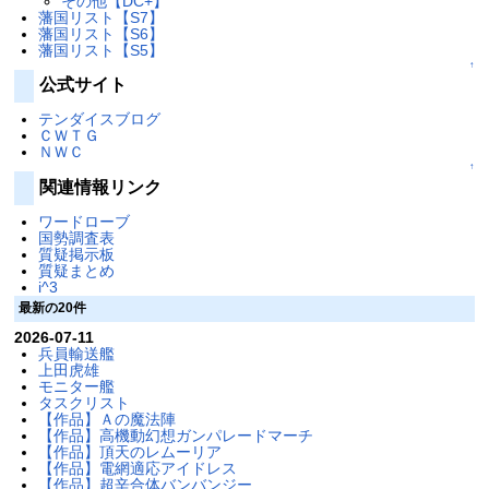
その他【DC+】
藩国リスト【S7】
藩国リスト【S6】
藩国リスト【S5】
↑
公式サイト
テンダイスブログ
ＣＷＴＧ
ＮＷＣ
↑
関連情報リンク
ワードローブ
国勢調査表
質疑掲示板
質疑まとめ
i^3
最新の20件
2026-07-11
兵員輸送艦
上田虎雄
モニター艦
タスクリスト
【作品】Ａの魔法陣
【作品】高機動幻想ガンパレードマーチ
【作品】頂天のレムーリア
【作品】電網適応アイドレス
【作品】超辛合体バンバンジー