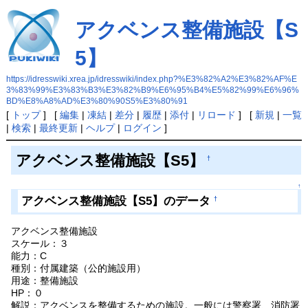
アクベンス整備施設【S
5】
https://idresswiki.xrea.jp/idresswiki/index.php?%E3%82%A2%E3%82%AF%E
3%83%99%E3%83%B3%E3%82%B9%E6%95%B4%E5%82%99%E6%96%
BD%E8%A8%AD%E3%80%90S5%E3%80%91
[
トップ
] [
編集
|
凍結
|
差分
|
履歴
|
添付
|
リロード
] [
新規
|
一覧
|
検索
|
最終更新
|
ヘルプ
|
ログイン
]
アクベンス整備施設【S5】
†
↑
アクベンス整備施設【S5】のデータ
†
アクベンス整備施設
スケール：３
能力：C
種別：付属建築（公的施設用）
用途：整備施設
HP：０
解説：アクベンスを整備するための施設。一般には警察署、消防署