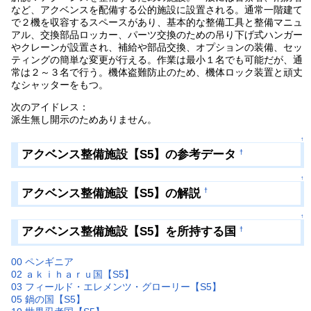
など、アクベンスを配備する公的施設に設置される。通常一階建て
で２機を収容するスペースがあり、基本的な整備工具と整備マニュ
アル、交換部品ロッカー、パーツ交換のための吊り下げ式ハンガー
やクレーンが設置され、補給や部品交換、オプションの装備、セッ
ティングの簡単な変更が行える。作業は最小１名でも可能だが、通
常は２～３名で行う。機体盗難防止のため、機体ロック装置と頑丈
なシャッターをもつ。
次のアイドレス：
派生無し開示のためありません。
↑
アクベンス整備施設【S5】の参考データ
†
↑
アクベンス整備施設【S5】の解説
†
↑
アクベンス整備施設【S5】を所持する国
†
00 ペンギニア
02 ａｋｉｈａｒｕ国【S5】
03 フィールド・エレメンツ・グローリー【S5】
05 鍋の国【S5】