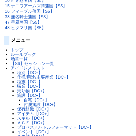
10 世界忍者国【S5】
15 ナニワアームズ商藩国【S5】
16 フィーブル藩国【S5】
33 無名騎士藩国【S5】
47 星風藩国【S5】
48 ヒダマリ国【S5】
メニュー
トップ
ルールブック
勲章一覧
【S6】セッション一覧
アイドレスリスト
種別【DC+】
仕様/用途/主要産業【DC+】
種族【DC+】
職業【DC+】
乗り物【DC+】
施設【DC+】
自宅【DC+】
付属施設【DC+】
保有組織【DC+】
アイテム【DC+】
スキル【DC+】
ＡＣＥ【DC+】
プロセス／バトルフォーマット【DC+】
イベント【DC+】